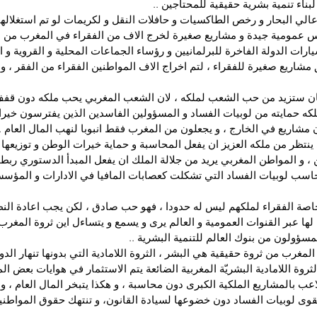
ناء تنمية بشرية حقيقية للمحتاجين ..
لي البحار و رخص الطاكسيات و حافلات النقل و لكريمات لو تم استغلالها 
عمومية جيدة و مشاريع صغيرة لخرج الاف من الفقراء في المغرب من ال
ارات الدولة الفاخرة للبرلمانيين و رؤساء الجماعات المحلية و القروية و ا
ق مشاريع صغيرة للفقراء ، لتم اخراج الاف المواطنين الفقراء من الفقر ، 
ان ستزيد من حب الشعب لملكه ، لان الشعب المغربي يحب ملكه دون قفف و
كه حمايته من لوبيات الفساد و المسؤولين الفاسدين الذين يفترسون خير
 مشاريع في الخارج ، و يجعلون من المغرب فقط انبوبا لنهب المال العام ..
ينتظر من ملكه العزيز ان يفعل المحاسبة و حماية خيرات الوطن و توزيعها 
ن ، و المواطن المغربي يريد من جلالة الملك ان يفعل المبدأ الدستوري ربط
يحاسب لوبيات الفساد التي تشكلت كعصابات المافيا في الادارات و المؤ
اصة الفقراء لملكهم ليس له حدودا ، فهو حب صادق ، لكن يجب اعادة النظ
 لها عبر القنوات العمومية و العالم يرى و يسمع و يتساءل اين ثروة المغرب
سؤولون من بنوك العالم للتنمية البشرية ..
 المغرب من ثروة حقيقية هي البشر ، الثروة اللامادية التي بدونها تنهار الد
ثروة اللامادية البشريّة المغربية الضائعة يتم الاستثمار في هوايات بعض ا
تلاعب بالمشاريع الملكية الكبرى دون محاسبة ، و هكذا يتبخر المال العام ، و 
تقوى لوبيات الفساد دون خضوعها لسيادة القانون، و تنتهك حقوق المواطن
.