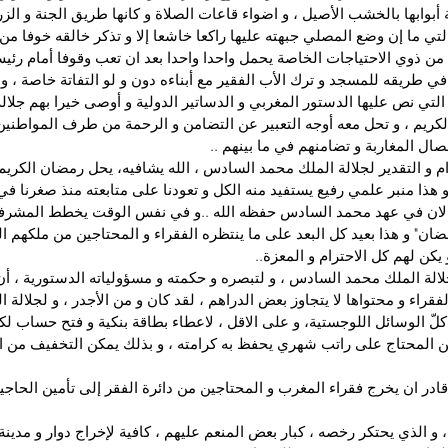
بوابها بالخشب الأصيل ، و اضواء قاعات الصلاة و كانها طريق الجنة و الز
التي ما إن وضع المصلي جبهته عليها راكعا خاشعا إلا و تذكر خالقه خوفا من ا
ه من ذوي الاحتياجات الخاصة يحمل واحدا واحدا بعد ان تعب وقوفا أمام رئيس
ي طريقه للمسجد و ترك الأب الفقير مع أبناءه دون و لو التفاتة خاصة ، و
تي نص عليها الدستور المغربي و الدساتير الدولية و أوصى خيرا بهم جلالة 
ريم ، و تحل معه أوجه التعبير عن التضامن و الرحمة من طرف المواطنين
ل المغاربة و تضامنهم في ما بينهم ..
م و التقدير لجلالة الملك محمد السادس ، الله يشافيه، يحل رمضان الكريم 
 هذا منبر علمي رفيع يستفيد منه الكل و تعودنا على متابعته منذ صغرنا ف
و الان في عهد محمد السادس حفظه الله ..و في نفس الوقت يخطط المشرف
ان" و هذا بعيد كل البعد على ما ينتظره الفقراء و المحتاجين من ملكهم ال
 يكن لهم كل الاحترام و المعزة..
لة الملك محمد السادس ، و لتبصره و حكمته و مسؤولياته الدستورية ، أن
اء و محتواها لا يتجاوز بعض الدراهم ، لقد كان و من الأجدر ، و لجلالة ال
، كلّ الوسائل اللوجستية، و على الاقل ، لاعطاء بطاقة بنكية و فتح حساب ل
لمحتاج على راتب شهري يحفظ به كرامته ، و بذلك يمكن التخفيف من اثار
در ان يخرج فقراء المغرب و المحتاجين من دائرة الفقر إلى تأمين الحاجي
 و الذي يحتكر رخصه ، كبار بعض المنعم عليهم ، كافية لإخراج دوار و مدينة 