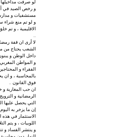
لو صرفت مداخيلها لب
و رخص الصيد في أعا
مستشفيات و مدارس 
و لو تم منع شراء سي
الاقليمية ، و تم خل
..
لا أرى ان قفة رمض
الشعب يحتاج من مل
داخل الوطن و يبنون
و المواطن المغربي 
الفقراء و المحتاجي
بالمحاسبة ، و ان 
فوق القانون ..
ان حب المغاربة و خ
الرمضانية و الترويج
التي يحصل عليها الم
إن ما يزخر به اليوم
الاستثمار في هذه ال
اللوبيات ، و يتم ال
و ينتشر الفساد و ت
النهار دون محاسبة .