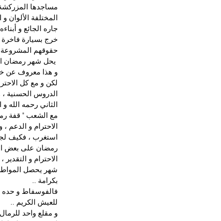
مساجدها المزركشة أ
المختلفة الألوان و 
جاره الجائع و أبناء
خرج بسيارة فاخرة ف
حقوقهم المشروعة ال
 يحل شهر رمضان الك
و هذا معروف عن خصا
لكن و مع كل الاحترا
الدروس الحسنية ، و
الثاني رحمه الله 
مع الشعب " قفة رمض
الاحترام و الدعم ، و
استغرب ، فكيف لجلا
رمضان على بعض الفقر
الاحترام و التقدير 
شهر يحصل المواطن ا
بكرامة ..
فالفوسفاط و حده قا
للعيش الكريم ..
و مقلع واحد للرمال،