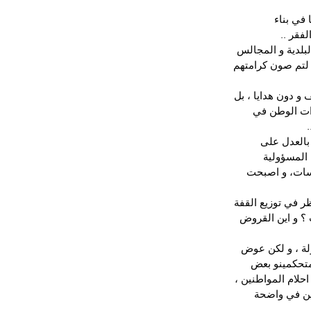
في بناء 
فقر ..
لبلدية و المجالس 
و لتم صون كرامتهم 
 دون هدايا ، بل 
ات الوطن في 
بالعدل على 
 المسؤولية 
سسات، و اصبحت 
ر في توزيع القفة 
 ؟ و اين القروض 
ولة ، و لكن عوض 
لمتحكمينو بعض 
احلام المواطنين ، 
ين في واضحة 