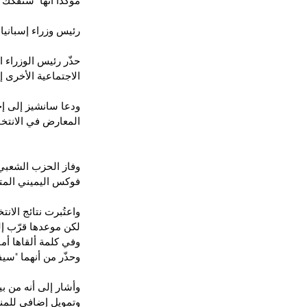
مؤكداً أنها "ستفكك ا
رئيس وزراء إسبانيا
حذّر رئيس الوزراء ا
الاجتماعية الأخرى إ
ودعا سانشيز إلى إجر
المعارض في الانتخا
وفاز الحزب الشعبي
فوكس اليميني الم
واعتُبرت نتائج الان
لكن موعدها قرّب إلى 23 تموز/يو
وفي كلمة ألقاها أم
وحذّر من أنهما "سيفك
وأشار إلى أنه من بي
وتمويل إضافي للمنح 