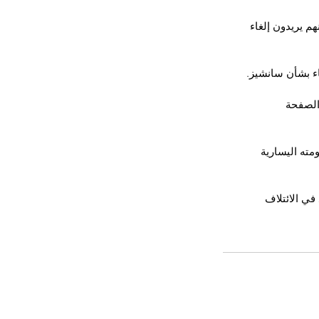
م يريدون إلغاء 
اء بشأن سانشيز.
الصفحة 
خبين من حكومته اليسارية 
في الائتلاف 