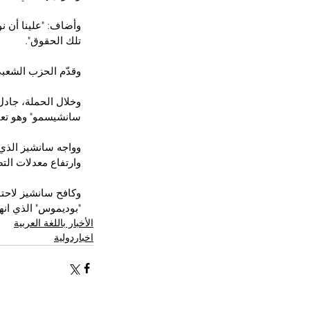
وأضاف: "علينا أن ن
تلك الحقوق".
وقدّم الحزب الشعبي
وخلال الحملة، جاد
سانشيسمو" وهو تعب
وارتفاع معدلات التض
وكافح سانشيز لاحتو
"بوديموس" الذي انها
الأخبار باللغة العربية
اخباردولية