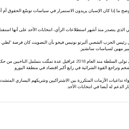
وضح ما إذا كان الإسبان يريدون الاستمرار في سياسات توسّع الحقوق أم أنه
 الذي يتصدر منذ أشهر استطلاعات الرأي، انتخابات الأحد على أنها استفت
ل رئيس الحزب الشعبي ألبرتو نونيس فيخو بأن التصويت كان فرصة "لطي 
ير مهين لسياسات سانشيز.
وواجه سانشيز الذي تولى السلطة منذ العام 2018 عراقيل عدة تمثّلت بتململ النا
خم وتراجع القوة الشرائية في رابع أكبر اقتصاد في منطقة اليورو.
اء تداعيات الأزمات المتكررة بين الاشتراكيين وشريكهم اليساري المتشدد 
ر الدعم له أيضا في انتخابات الأحد.