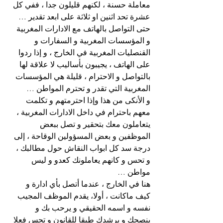
معاملة حسنة ، لكنهم قليلون جدا ، ففي كل 
عشرة تحد اثنين او ثلاثة على ابعد تقدير …
حتى التواصل بالهاتف مع الادارات المغربية 
و المؤسسات المغربية و السفارات و 
القنصليات المغربية في الخارج ، و إذا ردوا 
على الهاتف ، يجيبون بأساليب لا علاقة لها 
بالتواصل و الاحترام ، قليلة هي المؤسسات 
المغربية التي تقدر و تحترم المواطن …
و الأنكى من هذا وإذا احترمتهم و تكلمت 
معهم باحترام في داخل الادارات المغربية ، 
يتعاملون معك بتحقير و تصل ببعض 
الموظفين و بعض المسؤولين الوقاحة ، إلى 
درجة سد كل ابواب النقاش حول مطالبك ، 
و تحس و كانهم يعاملونك كعدو و ليس 
مواطن …
هنا في الخارج ، عندما أتصل بأي ادارة و 
كيف ماكانت ، أولا، يقدم الموظف المجيب 
نفسه و اسمه الحقيقي و يرحب بك و 
ينصحك و يرشدك طبقا للقانون و تحس فعلا 