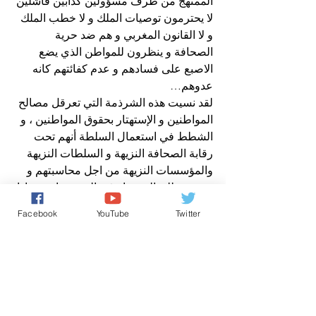
الممنهج من طرف مسؤولين كذابين فاشلين 
لا يحترمون توصيات الملك و لا خطب الملك 
و لا القانون المغربي و هم ضد حرية 
الصحافة و ينظرون للمواطن الذي يضع 
الاصبع على فسادهم و عدم كفائتهم كانه 
عدوهم…
لقد نسيت هذه الشرذمة التي تعرقل مصالح 
المواطنين و الإستهتار بحقوق المواطنين ، و 
الشطط في استعمال السلطة أنهم تحت 
رقابة الصحافة النزيهة و السلطات النزيهة 
والمؤسسات النزيهة من اجل محاسبتهم و 
تقديمهم للعدالة سواء في المغرب او …و إذا 
تطلب الأمر ذلك ، في الخارج ، لأن المس 
Facebook
YouTube
Twitter
بالمواطن المغربي و بحقوقه و بحرياته أمر 
مرفوض..فالمواطن المغربي ليس عدوكم ، 
الم تروا الدول المتحضرة كيف تعامل 
مواطنيها باحترام و تقدير ، أو انتم فقط 
تبحثون عن الربح الخاص و من لا يدخل 
معكم في لعبة الفساد يصبح عدوّكم ؟!؟