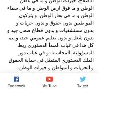
الاصلاح، خيرات الوطن و ما في باطن 
الوطن و ما فوق ارض الوطن و ما في سماء 
الوطن و ما في بحار الوطن، و يتركون 
المواطنين بدون حقوق و بدون حريات و 
بدون مستشفيات و بدون قطاع صحي جيد و 
بدون شغل و بدون تعليم عمومي جيد، و يتم 
كل هذا في غياب المبدأ الدستوري ربط 
المسؤولية بالمحاسبة، و في غياب دور 
الملك الدستوري المتمثل في حماية الحقوق 
و الحريات و المواطن و خيرات الوطن…
انهم خدام الفساد و اجواق الاصلاح، يا 
سادة…
Facebook
YouTube
Twitter
- ملفات مغربية ساخنة -
مدير نشر صوت المغرب نيوز
حقوق الانسان/ Human Rights
اخباروطنية
برنامج ملفات ساخنة