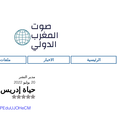
الرئيسية
الاخبار
ملفات 
مدير النشر
20 يوليو 2022
حياة إدريس 
تم التقييم بـ ليس ر
?v=PEduUJOHeCM