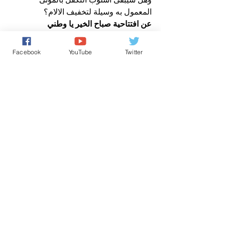
المعمول به وسيلة لتخفيف الالام؟
عن افتتاحية صباح الخير يا وطني
صوت المغرب الحر
افتتاحية صباح الخير يا وطني
Facebook
YouTube
Twitter
حقوق الانسان/ Human Rights
اخباروطنية
تعليقات
0.0/ 5 (0)
التعليق والتقييم...