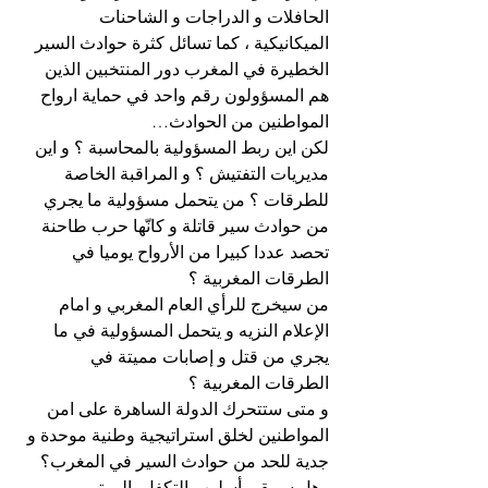
الحافلات و الدراجات و الشاحنات 
الميكانيكية ، كما تسائل كثرة حوادث السير 
الخطيرة في المغرب دور المنتخبين الذين 
هم المسؤولون رقم واحد في حماية ارواح 
المواطنين من الحوادث…
لكن اين ربط المسؤولية بالمحاسبة ؟ و اين 
مديريات التفتيش ؟ و المراقبة الخاصة 
للطرقات ؟ من يتحمل مسؤولية ما يجري 
من حوادث سير قاتلة و كانّها حرب طاحنة 
تحصد عددا كبيرا من الأرواح يوميا في 
الطرقات المغربية ؟
من سيخرج للرأي العام المغربي و امام 
الإعلام النزيه و يتحمل المسؤولية في ما 
يجري من قتل و إصابات مميتة في 
الطرقات المغربية ؟
و متى ستتحرك الدولة الساهرة على امن 
المواطنين لخلق استراتيجية وطنية موحدة و 
جدية للحد من حوادث السير في المغرب؟ 
وهل سيبقى أسلوب التكفل بالموتى 