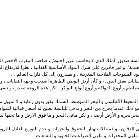
رئاسة صديق الملك الذي لا يحاسب عزيز اخنوش، صاحب المغرب الاخضر الذ
هندية"، و غير قادرين على شراء المواد الأساسية الغذائية ، نظرا للارتفاع ا
 المنتوجات الفلاحية المغربية ، و يصدرون إلى كل قارات العالم …
نفايات بعض الدول ، و كأن أرض الوطن الطاهرة أصبحت وجهة النفايات ، 
ماطم و أروع الفواكه و أروع أنواع البواكر ، لكن هذه الروعة تصدر ، و تبق
المحيط الأطلسي و البحر المتوسط، السمك يكبر بدون رعاية و لا تمويل م
 مع ذلك عندما يخرج من البحر و يدخل لليابسة تصبح له أسعار خيالية للموا
ر بحره و الأرض أرضه ، و لكن مافي البحر و ما فوق الارض و ما تحتها ل
ا…
الذقون ، و قمة الاستهتار بالحقوق والحريات و عدم التوزيع العادل للثروة
 ملهى المخدرات و ملهى الصراعات الخاوية و التفاهات …