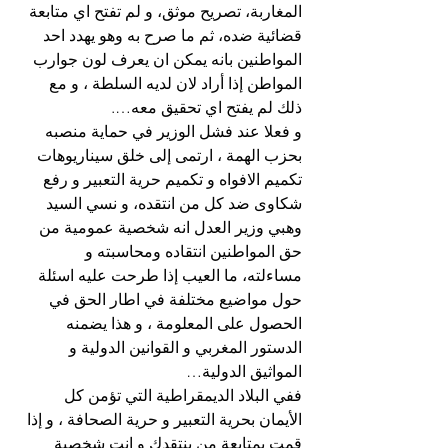
المغاربة، تصريح موثق، و لم تفتح اي متابعة 
قضائية ضده، ثم ما صرح به وهو يهدد احد 
المواطنين بانه يمكن ان يعرف لون جوارب 
المواطن إذا أراد لان لديه السلطة ، و مع 
ذلك لم يفتح اي تحقيق معه….
و فعلا عند فشل الوزير في حماية منصبه 
بحزب الهمة ، ارتمى إلى خلق سيناريوهات 
تكميم الافواه و تكميم حرية التعبير و رفع 
شكاوى ضد كل من انتقده، و نسي السيد 
وهبي وزير العدل انه شخصية عمومية من 
حق المواطنين انتقاده ومحاسبته و 
مساءلته، ما العيب إذا طرحت عليه اسئلة 
حول مواضيع مختلفة في اطار الحق في 
الحصول على المعلومة ، و هذا يضمنه 
الدستور المغربي و القوانين الدولية و 
المواثيق الدولية…
ففي البلاد الديمقراطية التي تؤمن كل 
الأيمان بحرية التعبير و حرية الصحافة ، و إذا 
قمت بمتابعة من ينتقدك و انت شخصية 