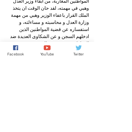
المواطنين المغاربة، من ابقاء وزير العدل 
وهبي في مهمته، لقد حان الوقت ان يتخذ 
الملك القرار باعفاء الوزير وهبي من مهمة 
وزارة العدل و محاسبته و مساءلته، و 
استفساره عن قضية المواطنين الذين 
ادخلهم السجن و عن الشكاوى العديدة ضد 
المواطنين و ضد حرية التعبير و حرية 
الاعلام؟
Facebook
YouTube
Twitter
ملفات مغربية ساخنة
عن مدير نشر صوت المغرب الحر / * سعيد 
مصلوحي
*مدير نشر الوكالة الأوروبية الدولية للأنباء
*عضو جمعية الامم المتحدة فرع اوروبا 
الشمالية
*عضو المعهد الدولي للصحافة
*عضو بالمنظمة الدولية "بان" الكندية..
برنامج ملفات ساخنة
اخباروطنية
كل شيء عن المَلَكِيّة بالمغرب