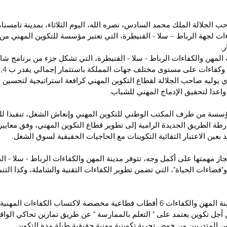
 الجلالة الملك محمد السادس، نصره الله، اليوم الثلاثاء، بمدينة تامسنا
ءات لجهة الرباط – سلا - القنيطرة، التي تعتبر مؤسسة للتكوين المهني من 
ر.
 المهن والكفاءات الرباط - سلا - القنيطرة، التي تشكل جزء من برنامج شا
ي يوليه صاحب الجلالة لقطاع التكوين المهني كرافعة استراتيجية لتحسين ا
واعدا لتحقيق الإدماج المهني للشباب.
لمؤسسة من طرف المكتب الوطني للتكوين المهني وإنعاش الشغل، تنفيذا للت
ارطة الطريق الجديدة الرامية إلى تطوير قطاع التكوين المهني، وفق معايير 
 بعين الاعتبار التقائية التكوينات مع الحاجيات الحقيقية لسوق الشغل.
جاز مهمتها على أكمل وجه، تتوفر مدينة المهن والكفاءات الرباط - سلا - ا
فضاءات الحياة"، التي تضمن تطوير الكفاءات التقنية والشاملة، وكذا التنمية
أجل تكوين يعتمد على " التعلم بالممارسة " عن طريق تمارين تحاكي الواقع
ين المتدربين من خوض تجربة تكوينية مهنية حقيقية طيلة مدة التكوين.