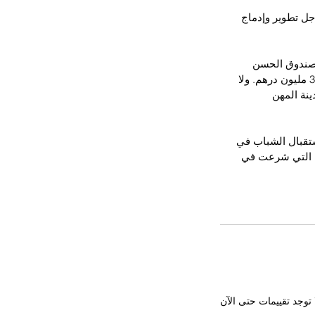
جل تطوير وإدماج 
وصندوق الحسن 
الثاني للتنمية الاقتصادية والاجتماعية، ومجلس جهة الرباط – سلا - القنيطرة، استثمارا يبلغ 380 مليون درهم. ولا 
نة المهن 
استقبال الشباب في 
، التي شرعت في 
 توجد تقييمات حتى الآن