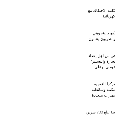
نية الاحتكاك مع 
ربائية 
هربائية، وهي 
متدربون ينتمون 
جي من أجل إعداد 
ارة والتسيير" 
غوجي، وعلى 
ركزا للتوجيه 
كتبة وسائطية، 
استوديو يحتوي على تجهيزات متعددة 
  وفي ما يخص فضاءات الحياة، تتوفر مدينة المهن والكفاءات على دار المتدربين بطاقة استيعابية تبلغ 700 سرير، 