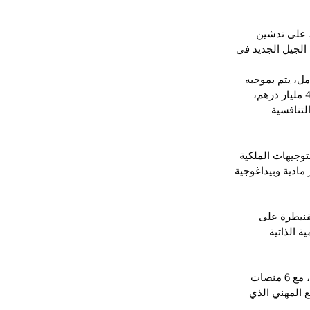
، على تدشين 
الجيل الجديد في 
مل، يتم بموجبه 
إنجاز 12 مدينة مهن وكفاءات على مستوى مختلف جهات المملكة باستثمار إجمالي يقدر ب 4,4 مليار درهم، 
لتنافسية 
وجيهات الملكية 
مادية وبيداغوجية 
لقنيطرة على 
 الذاتية 
  وهكذا، تحتضن مدينة المهن والكفاءات 6 أقطاب قطاعية مخصصة لاكتساب الكفاءات المهنية، مع 6 منصات 
 المهني الذي 