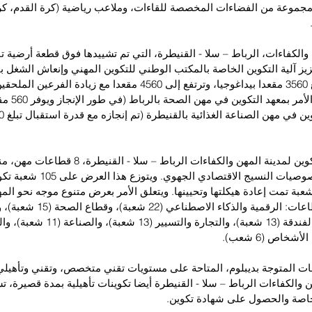
موعة من الفضاءات المخصصة للقاءات، وملاعب رياضية (كرة القدم، كرة 
عزيز آلية التكوين الخاصة بالمكتب الوطني للتكوين المهني وإنعاش الشغل 
استقبال سنوية تبلغ 3560 مقعدا بيداغوجيا، وترتفع إلى 4560 مقعدا مع زياد
والكفاءات، ويت
يثة النشأة، و25 شعبة تمت إعادة هيكلتها وتحيينها. ويتعلق الأمر بعرض متنوع موجه نحو ا
شعبة)، والسياحة والفندقة (13 شعبة)، والتجار
ينات المتوجة بديبلوم، المتاحة على مستويات تقني متخصص، وتقني وتأهيل
ن والكفاءات الرباط – سلا - القنيطرة أيضا تكوينات تأهيلية بمدة قصيرة، 
خاصة والحصول على شهادة تكوين.