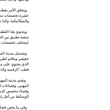
  ويتعلق الأمر بق
عشرة تخصصات مختلفة
والميكانيكية، وكذا 
  ويحتوي هذا الق
منصة تطبيق من الح
لمختلف تخصصات ا
  وتشتمل مدينة ال
حقيقي وملائم لظروف
الذي يحتوي على مق
قطب "الرقمية والذك
   وتضم مدينة الم
المهني، وفضاءات ال
الوسائط من أجل إنت