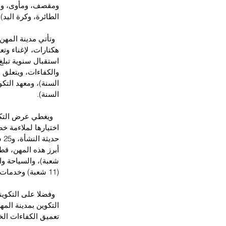
ومقصف، ومأوى، ومج
الطائرة، وكرة اليد).
هكتارات، لإغناء وت
السنة).
حد
(11 شعبة) وخدمات الأشخاص (6 شعب).
  وفضلا على التكو
التكوين بمدينة المه
تعميق الكفاءات ال