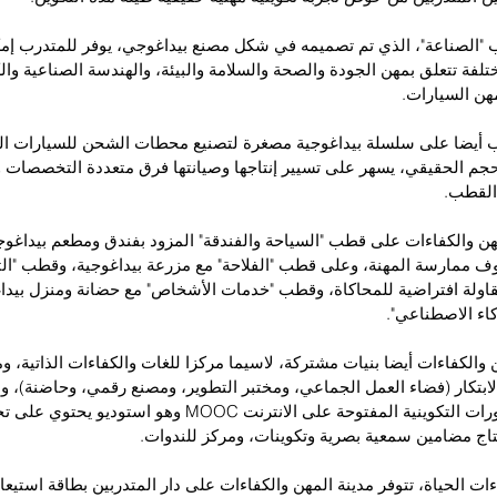
طب "الصناعة"، الذي تم تصميمه في شكل مصنع بيداغوجي، يوفر للمتدرب إمكا
 تتعلق بمهن الجودة والصحة والسلامة والبيئة، والهندسة الصناعية والكه
مهن السيارات.
طب أيضا على سلسلة بيداغوجية مصغرة لتصنيع محطات الشحن للسيارات الك
جم الحقيقي، يسهر على تسيير إنتاجها وصيانتها فرق متعددة التخصصات و
لقطب.
مهن والكفاءات على قطب "السياحة والفندقة" المزود بفندق ومطعم بيداغو
 ممارسة المهنة، وعلى قطب "الفلاحة" مع مزرعة بيداغوجية، وقطب "التج
اولة افتراضية للمحاكاة، وقطب "خدمات الأشخاص" مع حضانة ومنزل بيدا
اء الاصطناعي".
هن والكفاءات أيضا بنيات مشتركة، لاسيما مركزا للغات والكفاءات الذاتية، وم
ابتكار (فضاء العمل الجماعي، ومختبر التطوير، ومصنع رقمي، وحاضنة)، وم
وفضاء مخصص للدورات التكوينية المفتوحة على الانترنت MOOC وهو 
اج مضامين سمعية بصرية وتكوينات، ومركز للندوات.