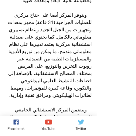
والطباعة ثلاثية الأبعاد ومعدات طبية.
    ويتوفر المركز أيضا على جناح مركزي 
للعمليات الجراحية (31 قاعة) مجهز بمعدات 
وتجهيزات من الجيل الجديد وبنظام تسييري 
معلوماتي بالكامل. كما يحتوي على صيدلية 
استشفائية مركزية يعتمد تدبيرها على نظام 
معلوماتي مندمج، ما يمكن من توزيع الأدوية 
والمستلزمات الطبية من الصيدلية عبر 
روبوت التخزين والتوزيع، على المريض 
بمختلف المصالح الاستشفائية، بالإضافة إلى 
فضاءات للتنشيط العلمي البيداغوجي 
والتكوين، وقاعة كبيرة للمؤتمرات، ومهبط 
لطائرات الهيليكوبتر، ومرافق تقنية وإدارية.
    ويتضمن المركز الاستشفائي الجامعي 
الجديد أيضا، متحفا لحفظ الذاكرة يزخر بباقة 
من الصور، والمؤلفات و الأدوات العلمية 
Facebook
YouTube
Twitter
التي تكشف للزائر عن التطور التاريخي 