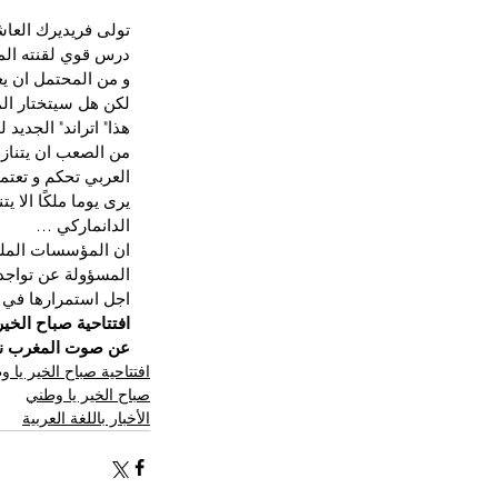
تولى فريديرك العاشر
درس قوي لقنته الم
و من المحتمل ان يعم
لكن هل سيتختار الم
هذا" اتراند" الجدي
من الصعب ان يتنازل
العربي تحكم و تعتم
يرى يوما ملكًا الا ي
الدانماركي …
ان المؤسسات الملك
المسؤولة عن تواجد
اجل استمرارها في ا
افتتاحية صباح الخي
عن صوت المغرب ني
افتتاحية صباح الخير يا 
صباح الخير يا وطني
الأخبار باللغة العربية