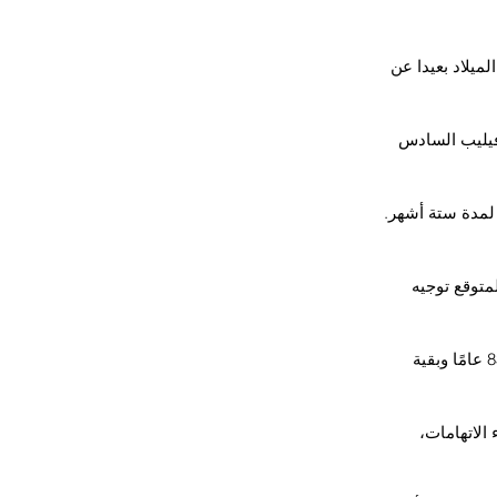
يلاد بعيدا عن 
 فيليب السادس 
لمدة ستة أشهر. 
 لايزال من غير المتوقع توجيه 
ويعيش خوان كارلوس البالغ من العمر 83 عامًا بالفعل في المنفى مع زوجته صوفيا التي تبلغ 83 عامًا وبقية 
ب في ضوء الاتهامات، 