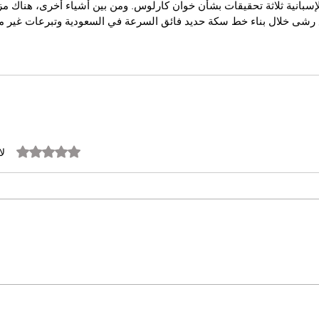
بانية ثلاثة تحقيقات بشأن خوان كارلوس. ومن بين أشياء أخرى، هناك مز
 رشى خلال بناء خط سكة حديد فائق السرعة في السعودية وتبرعات غير م
تم التقييم بـ 0 من أصل 5 نجوم.
لا