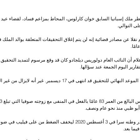
 ملك إسبانيا السابق خوان كارلوس، المحاط بمزاعم فساد، لقضاء عيد الم
لى التوالي.
نقلا عن مصادر قضائية إنه لن يتم إغلاق التحقيقات المتعلقة بوالد الملك
ام أن النائب العام دولوريس ديلجادو كان قد وقع مرسوم لتمديد التحقيق 
ارير اليوم الجمعة عند سؤالها.
ولولا التمديد ، لكان الموعد النهائي للتحقيق قد انتهى في 17 ديسمبر. غير أنه
أبو ظبي منذ نحو عام ونصف.
كان كارلوس قد غادر وطنه سرا في 3 أغسطس 2020 ليخفف الضغط من على فيلي
ما بعد.