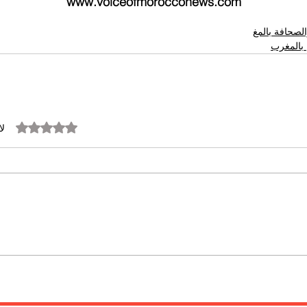
www.voiceofmorocconews.com
لصحافة بالمغ
بالمغرب
تم التقييم بـ 0 من أصل 5 نجوم.
لا