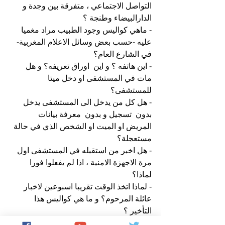
التواصل الاجتماعي ، متفرقة بين وجدة و 
الدارالبيضاء وطنجة ؟ 
- ماهي كواليس وجود الطبيب مراد مغميا 
عليه -حسب بعض وسائل الاعلام المغربية-
في الشارع العام؟ 
- اين هاتفه ؟ و اين  اوراق تعريفه؟ و هل 
مات في المستشفى او دخل ميتا 
للمستشفى؟ 
- هل كل من يدخل الى المستشفى يدخل 
بدون  تسجيل و بدون  معرفة بيانات 
المريض او الميت او الشخص الذي في حالة 
مستعجلة؟ 
- هل اخبر من استقبله في المستشفى اول 
مرة الاجهزة الامنية ، اذا لم يفعلوا فورا 
لماذا؟ 
- لماذا اتخذ الوقت تقريبا اسبوعين لاخبار 
عائلة المرحوم؟ و ما هي كواليس هذا 
التأخير ؟ 
-لماذا لا تخرج النيابة العامة لمزيد من 