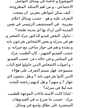
الموضوع و خاصة في وسائل التواصل 
الاجتماعي ، و من اهم الاسئلة  المطروحة: 
- كيف يمكن لمواطن مغربي  ان يصعب 
التعرف عليه و هو  - حسب وسائل اعلام 
مغربية-  في المستشفى الرئيسي في نفس 
المدينة التي ازداد بها اي مدينة طنجة؟
- تداول  البعض فيديو للدكتور مراد الصغير و 
هو في منزله و بعض الاشخاص يقرعون بابه 
و بشدة و هم في حوار ساخن مع جيرانه، و 
حسب الفيديو الشهير ، كان الطبيب مراد 
في المباشر و في حالة ذعر- حسب الفيديو- 
، و اصوات الاشخاص الذين حاولوا فتح الباب 
مسموعة، فهل سيتم التعرف على هؤلاء 
الذين كانوا يقرعون بابه ؟ و هل  ينتمون لاي 
جهاز ؟ و منهم؟ و هل لديهم رخصة للبحث 
عنه ليلا في منزله؟ 
- لماذا كانت الاستدعاءات الموجهة للطبيب  
مراد - حسب ما صرح به في الفيديوهات 
المنتشرة على نطاق واسع في وسائل 