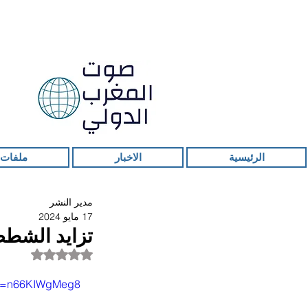
الرئيسية
الاخبار
ملفات 
مدير النشر
17 مايو 2024
تزايد الشطط
تم التقييم بـ ليس ر
?v=n66KIWgMeg8