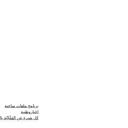
برنامج ملفات ساخنة
اخباروطنية
كل شيء عن المَلَكِيّة ب