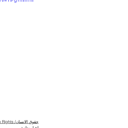
h?v=YlPgYmrm1II
حقوق الانسان/ Human Rights
اخباروطنية