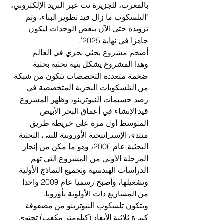
بالمغرب، للجزيرة نت عبر البريد الإلكتروني، 
"التلسكوب ما زال قيد تطوير البناء، وتم 
تزويده حتى الآن ببعض الوحدات ليكون 
جاهزا في نهاية 2025".
أضخم مشروع بحثي بحري في العالم
وهذا المشروع يشكل بنية تحتية بحثية 
ضخمة متعددة التخصصات تتكون من شبكة 
من التلسكوبات البحرية المتخصصة في 
رصد جسيمات النيوترينو، وظهر المشروع 
قيد الإنشاء في أعماق البحر الأبيض 
المتوسط أول مرة على خريطة طريق 
منتدى الإستراتيجية الأوروبية للبنى التحتية 
البحثية عام 2006، وهو ما مكن من إنجاز 
المرحلة الأولى من المشروع التي تهم 
الدراسات الهندسية وتجميع النماذج الأولية 
وتشغيلها، وأصبح رسميا عام 2009 واحدا 
من المشاريع ذات الأولوية بأوروبا.
ويتكون تلسكوب النيوترينو من مصفوفة 
كبيرة ثلاثية الأبعاد (كيلومتر مكعب) تحتوي 