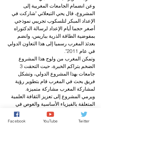
وعن انضمام الجامعات المغربية إلى 
المشروع، قال يحي التيعلاتي "شاركت في 
الإعداد المبكر لتلسكوب تجريبي نموذجي 
أصغر حجما أيام الإعداد لرسالة الدكتوراه 
بمفوضية الطاقة الذرية بباريس، وانضم 
بعدئذ المغرب رسميا إلى هذا التعاون الدولي 
في عام 2011".
وتمكن المغرب من ولوج هذا المشروع 
الضخم بتراكم الخبرة، حيت التحقت 3 
جامعات بهذا المشروع الدولي، وتشكل 
فريق بحث في المغرب قام بتطوير رؤية 
لمشاركة المغرب مشاركة متميزة.
ويرمي المشروع إلى تعزيز الثقافة العلمية 
المتعلقة بالفيزياء الأساسية والغوص في 
أغوار فهم الظواهر الطبيعية الكونية العالية 
الطاقة، حيث يعدّ هذا التلسكوب -"الجيل 
Facebook
YouTube
Twitter
القادم من تلسكوبات النيوترينو" (km3Net)- 
واحدا من أضخم البرامج العلمية التي تتداخل 