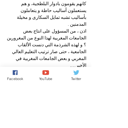
كانهم يقومون بادوار البلطجية، و هم 
يستعملون أساليب حاطة و يتعاملون 
بأساليب تشبه تمايل السكارى و مخيلة 
المدمنين .
اذن ، من المسؤول على انتاج بعض 
الجامعات المغربية لهذا النوع من المغرورين 
؟ و لهذه الشرذمة التي دنست الألقاب 
الجامعية ، حتى صار ترتيب التعليم العالي 
المغربي و بعض الجامعات المغربية في 
الأخير….
و هل ستكون الدولة المسؤولة على القطاع 
مجبرة على ادخال اختبارات نفسية ، و 
Facebook
YouTube
Twitter
الحصول على السوابق العدلية لبعض 
المغرورين قبل الحصول على الشواهد 
الجامعية ، حماية للمعاملات و القيم ، و 
القيمة المضافة للشواهد والدبلومات ..؟
و عليه، ليس المرء بشواهده او بمنصبه او 
حسبه او نسبه او لباسه او منزله او قصره 
لكن المرء باخلاقه و تواضعه و صدقه .