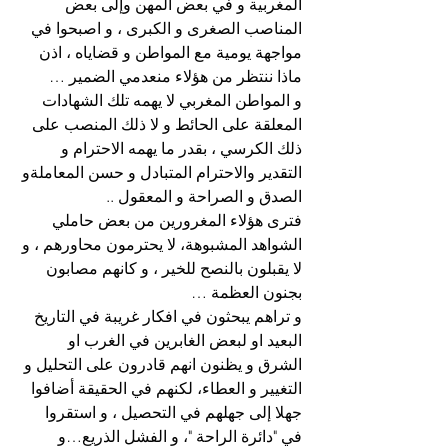
المغربية و في بعض المهن وإلى بعض 
المناصب الصغرى و الكبرى ، و اصبحوا في 
مواجهة يومية مع المواطن و قضاياه ، اذن 
ماذا ننتظر من هؤلاء منعدمي الضمير …
و المواطن المغربي لا يهمه تلك الشهادات 
المعلقة على الحائط و لا ذلك المنصب على 
ذلك الكرسي ، بقدر ما يهمه الاحترام و 
التقدير والاحترام المتبادل و حسن المعاملةو 
الصدق و الصراحة و المعقول ..
فترى هؤلاء المغرورين من بعض حاملي 
الشواهد المشبوهة، لا يحترمون محاورهم ، و 
لا يقبلون بالنصح للخير ، و كانهم مصابون 
بجنون العظمة …
و تراهم يبحثون في افكار غريبة في التاريخ 
البعيد او لبعض الغابرين في الغرب او 
الشرق و يظنون انهم قادرون على التحليل و 
التغيير و العطاء، لكنهم في الحقيقة أضافوا 
جهلا إلى جهلهم في التحصيل ، و استقروا 
في "دائرة الراحة "، و الفشل الذريع…و 