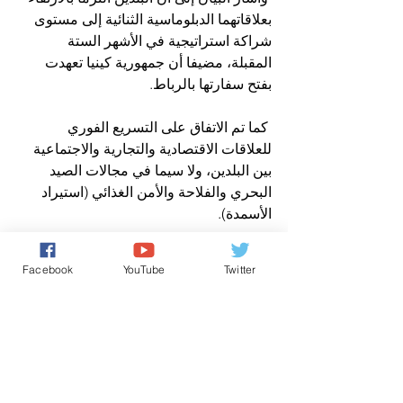
بعلاقاتهما الدبلوماسية الثنائية إلى مستوى 
شراكة استراتيجية في الأشهر الستة 
المقبلة، مضيفا أن جمهورية كينيا تعهدت 
بفتح سفارتها بالرباط.
 كما تم الاتفاق على التسريع الفوري 
للعلاقات الاقتصادية والتجارية والاجتماعية 
بين البلدين، ولا سيما في مجالات الصيد 
البحري والفلاحة والأمن الغذائي (استيراد 
الأسمدة).
 ويتعلق الأمر أيضا بمجالات الصحة والسياحة 
Facebook
YouTube
Twitter
والطاقات المتجددة والتعاون في المجال 
الأمني ​، فضلا عن التبادل الثقافي والديني 
وبين الأفراد.
 وقد قام بتسليم رسالة جلالة الملك، وفد 
يقوده وزير الشؤون الخارجية والتعاون 