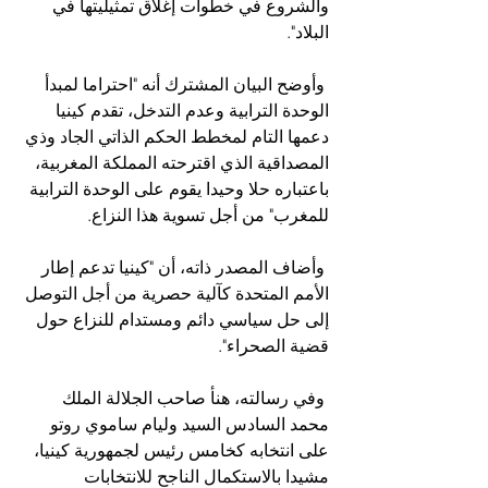
والشروع في خطوات إغلاق تمثيليتها في 
البلاد".
 وأوضح البيان المشترك أنه "احتراما لمبدأ 
الوحدة الترابية وعدم التدخل، تقدم كينيا 
دعمها التام لمخطط الحكم الذاتي الجاد وذي 
المصداقية الذي اقترحته المملكة المغربية، 
باعتباره حلا وحيدا يقوم على الوحدة الترابية 
للمغرب" من أجل تسوية هذا النزاع. 
 وأضاف المصدر ذاته، أن "كينيا تدعم إطار 
الأمم المتحدة كآلية حصرية من أجل التوصل 
إلى حل سياسي دائم ومستدام للنزاع حول 
قضية الصحراء".
 وفي رسالته، هنأ صاحب الجلالة الملك 
محمد السادس السيد وليام ساموي روتو 
على انتخابه كخامس رئيس لجمهورية كينيا، 
مشيدا بالاستكمال الناجح للانتخابات 