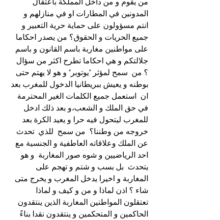
من يقوم و من داخل المملكة باعتقال 
المدونين في المطارات او في منازلهم و 
انتم مسؤولون على حماية حرية التعبير و 
جميع الحريات و الحقوق؟ من يصدر احكاما 
على مواطنين مغاربة باسم القانون و باسم 
جلالتكم و هي احكاما تطرح اكثر من سؤال 
؟ من  سمح لمؤثر "يوتوبر" و هو لا يهتم حتى 
بوطنه و يعيش ببريطانيا الدخول للمغرب بعد 
ان  استعمل جميع الكلمات الغير المحترمة 
في حق الملك و الشعب،و بعد ذلك ادخل 
للمغرب ليتحول فيه حرا و يعيد الكرة بعد 
خروجه من وطننا؟  من سمح  للذي  تحدث 
عن الملك وعلاقاته العاطفية و الجنسية مع 
احد الرياضيين و شوه صور المغاربة  و هو 
يتحدث  بل بسب و شتم و تهجم على 
المغاربة و اخيرا يدخل المغرب و يخرج متى 
شاء ؟ اذن لماذا و من و كيف و لماذا 
تعتقلون المواطنين المغاربة الذين ينتقدون 
الحاكمين و المتحكمين و ينتقدون نقدا بناءً 