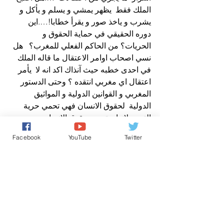
الملك فقط  يظهر يمشي و يسلم و يأكل و 
يشرب و ياخذ صور و يقرأ خطابا!….اين 
دوره الحقيقي في حماية الحقوق و 
الحريات؟ من الحاكم الفعلي للمغرب؟   هل 
نسي اصحاب اوامر الاعتقال ما قاله الملك 
في احدى خطبه حيث آنذاك اكد انه لا  يأمر 
اعتقال اي مغربي انتقده ؟ وحتى الدستور 
المغربي و القوانين الدولية و المواثيق 
الدولية  لحقوق الانسان فهي تحمي حرية 
التعبير لانها حق من حقوق الانسان.
عن صوت المغرب نيوز/ افتتاحية
Facebook
YouTube
Twitter
افتتاحية صباح الخير يا وطني
من رسائل الشعب
حقوق الانسان/ Human Rights