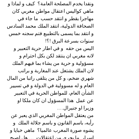
ونقدا يخدم المصلحة العامة؟  كيف و لماذا و 
ماهي كواليس اعتقال مواطن مغربي كان 
مهاجرا بقطر و انتقد حسب  ما جاء في 
الصحافة الدولية، انتقد الملك محمد السادس 
و انتقد بما يسمى بالتطبيع فتم سجنه خمس 
سنوات بسرعة البرق !؟!
اليس من حقه  و في اطار حرية التعبير و 
لانه مغربي ان ينتقد لكن بكل احترام و 
مسؤولية و حرية من يشاء بما فيهم الملك 
لان الملك يشتغل عند المغاربة و براتب 
شهري ضخم، و كل من يتلقى راتبا من المال 
العام و له مسوولية في الدولة و في تسيير 
الشأن العام، للمواطن الحرية في التعبير 
عن عمل  هذا المسؤول ان كان ملكا او 
وزيرا او جنيرال….
من يعتقل المواطن المغربي الذي يعبر عن 
رأيه، باسم القانون و باسم جلالة الملك  و 
يشوه صورة المغرب عالميا؟  ماهي خبايا و 
اسرار  ما يجري من اعتقالات  ….هل اصبح 