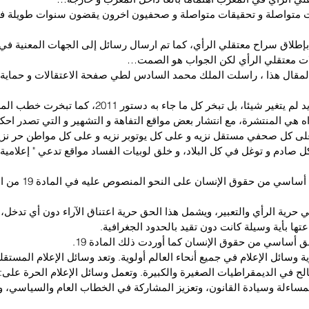
لات متواصلة و تحقيقات متواصلة و صحفيون اخرون يقضون سنوات طويلة 
بإطلاق سراح معتقلي الرأي، كما تم ارسال رسائل إلى الجهات المعنية في
ات معتقلي الرأي لكن الجواب هو الصمت…
المقال هذا ، راسلت الملك محمد السادس لطي صفحة الاعتقالات و حماية 
لكن و للأسف الشديد لم يتغير شيئا، بل تبخر كل ما جاء به دستو
ه هي المنتشرة، مع انتشار بعض مواقع التفاهة و التشهير و التي تصدر احك
لى كل صحفي مستقل نزيه و على كل يوتوبر نزيه و على كل مواطن حر نز
ل صادم و توغل في كل البلاد، و خلق لوبيات الفساد مواقع تدعي " إعلامية"
إن حرية التعبير حق أساسي 
ية الرأي والتعبير، ويشمل هذا الحق حرية اعتناق الآراء دون أي تدخل، وا
اعتها بأية وسيلة كانت دون تقيد بالحدود الجغرافية.
ق أساسي من حقوق الإنسان كما أوردت ذلك المادة 19.
 وسائل الإعلام في جميع أنحاء العالم أولوية. وتعد وسائل الإعلام المستقلة
ح في الديمقراطيات الصغيرة والكبيرة. وتعمل وسائل الإعلام الحرة على:
مساءلة وسيادة القانون، وتعزيز المشاركة في الخطاب العام والسياسي، 