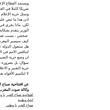
ويستمد القطاع الإع
شريكا كاملا في العم
وتمثل حرية الإعلام 
اذن هذا ما تنص عليه
لكن، ماذا يجري في 
الوزير يتقدم بشكاي
 صحفي ، بسبب تعبير حر؟
كيف سيسير المغرب ب
هل ستعول الدولة على
لتنافس الامم في ا
ان وضع حرية التعبي
سؤال، بل بضرورة تد
حرية التعبير و الا
لا لتكميم الأفواه نع
عن افتتاحية صباح ا
وكالة صوت المغرب ل
افتتاحية صباح الخير يا 
اخباروطنية
صباح الخير يا وطني