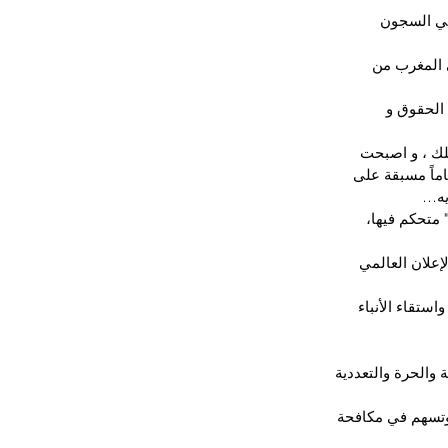
في السجون 
 المغرب من 
الحقوق و 
ر 2011، كما تبخرت خطب الملك ، و اصبحت 
اماً مسبقة على 
يه…
 متحكم فيها، 
من حقوق الإنسان على النحو المنصوص عليه في المادة 19 من الإعلان العالمي 
ستقاء الأنباء 
 والحرة والتعددية 
وتسهم في مكافحة 