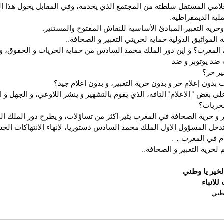
لامي المستقل سلطته من المجتمع الذي يخدمه، وفي المقابل يخول هذا ال
لية الديمقراطية.
وحرية التعبير المبادئ الأساسية للنقاش المفتوح والمستنير.
 المواثيق الدولية حماية لحريتي التعبير و الصحافة..
المغرب؟ و اين دور الملك محمد السادس من حماية الحريات و الحقوق، و 
ة ضد يوتوبر و ضد
دون إعلام حر و بدون حرية التعبير، و بدون اعلام جيد؟
 بعض " الاعلام" التافه، الذي يقوم بالتشهير و ينشر اللاوعي، و الجهل و ا
لحريات؟
ر و حرية الصحافة في المغرب يثير اكثر من تساؤلات، و يطرح دور الملك الم
خل المسؤول الاول الملك محمد السادس دستوريا، لإنهاء الانتهاكات الجس
علام في المغرب….
م لحرية التعبير و الصحافة..
لخير يا وطني
لانباء
وطني