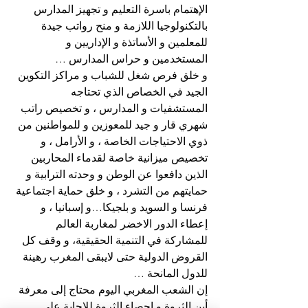
الإهتمام باسرة التعليم و تجهيز المدارس 
بالتكنولوجيا اللازمة و منح رواتب جيدة 
للمعلمين و الأساتذة و الإداريين و 
المستخدمين و حراس المدارس …
و خلق فرص شغل للشباب و مراكز التكوين 
الجيد في الخصاص الذي تحتاجه 
المستشفيات و المدارس ، و تخصيص راتب 
شهري قار و جيد للمعوزين و للمواطنين من 
ذوي الاحتياجات الخاصة ، و الأرامل ، و 
تخصيص ميزانية خاصة لقدماء المحاربين 
الذين دافعوا عن الوطن و وحدته الترابية و 
حمايتهم من التشرد ، و خلق حماية اجتماعية 
فرنسا و السويد و بلجيكا…و إسبانيا ، و 
إعطاء الدور الاخضر لمغاربة العالم 
للمشاركة في التنمية الحقيقية، و وقف كل 
القروض الدولية حتى لايبقى المغرب رهينة 
للدول المانحة …
إن الشعب المغربي اليوم محتاج إلى معرفة 
أين الثروة و إحصاء الثروة للإجابة على 