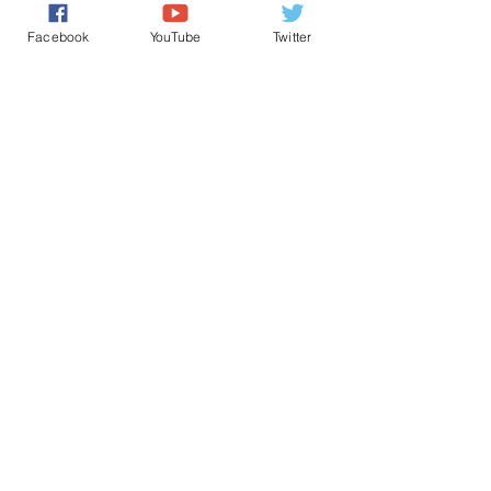
كل شيء عن المَلَكِيّة بالمغرب
Facebook
YouTube
Twitter
اخباروطنية
تعليقات
0.0/ 5 (0)
التعليق والتقييم...
Powered by
International Voice Of Morocco
www.internationalvoiceofmorocco.com
جميع حقوق النشر محفوظة
2026