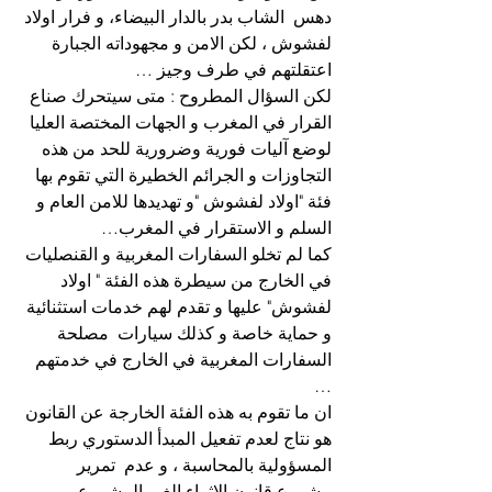
دهس  الشاب بدر بالدار البيضاء، و فرار اولاد 
لفشوش ، لكن الامن و مجهوداته الجبارة  
اعتقلتهم في طرف وجيز …
لكن السؤال المطروح : متى سيتحرك صناع 
القرار في المغرب و الجهات المختصة العليا  
لوضع آليات فورية وضرورية للحد من هذه  
التجاوزات و الجرائم الخطيرة التي تقوم بها 
فئة "اولاد لفشوش "و تهديدها للامن العام و 
السلم و الاستقرار في المغرب…
كما لم تخلو السفارات المغربية و القنصليات 
في الخارج من سيطرة هذه الفئة " اولاد 
لفشوش" عليها و تقدم لهم خدمات استثنائية 
و حماية خاصة و كذلك سيارات  مصلحة 
السفارات المغربية في الخارج في خدمتهم 
…
ان ما تقوم به هذه الفئة الخارجة عن القانون 
هو نتاج لعدم تفعيل المبدأ الدستوري ربط 
المسؤولية بالمحاسبة ، و عدم  تمرير 
مشروع قانون الاثراء الغير المشروع…