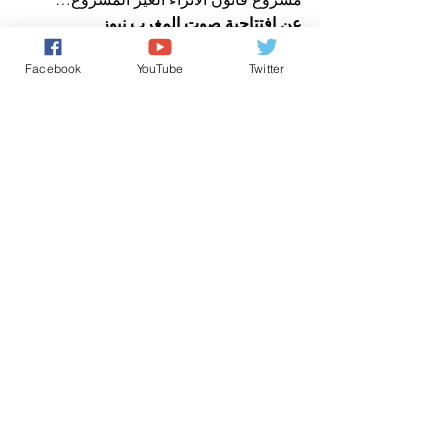
عن افتتاحية صوت المغرب نيوز
افتتاحية صباح الخير يا وطني
حقوق الانسان/ Human Rights
Facebook
YouTube
Twitter
اخباروطنية
تعليقات
0.0/ 5 (0)
التعليق والتقييم...
Powered by
International Voice Of Morocco