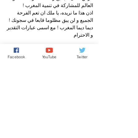
العالم للمشاركة في تنمية المغرب !
اذن هذا ما نريده، يا ملك ان تعم الفرحة 
الجميع و لن يبق مظلوما قابعا في سجونك ! 
ديما ديما المغرب ! مع اسمى عبارات التقدير 
و الاحترام
من مواطن مغربي مقيم بالسويد 
عن صوت المغرب نيوز
Facebook
YouTube
Twitter
حقوق الانسان/ Human Rights
كل شيء عن المَلَكِيّة بالمغرب
اخباروطنية
تعليقات
0.0/ 5 (0)