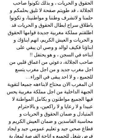
الحقوق و الحريات ، و بذلك تكونوا صاحب 
الجلالة ، قد طويتم صفحة لا تليق بحلمكم و 
حلمنا و لاتشرف وطننا و مواطنينا، و تكونوا 
باطلاق سراح ابطال الحقوق و الحريات قد 
اطلقتم مملكة مغربية جديدة قوامها الحقوق 
و الحريات و العيش الكريم، انهم ابناؤك و 
ابناؤنا فكيف لوالد و وصي ان يبقي على 
أبناءه في السجن ، و هو يحتفل !! 
صاحب الجلالة، دعوتي من اعماق قلبي من 
اجل مغرب جديد و من اجل مغرب يتسع 
للجميع ، و لا احد يبقى في الوراء…
ان المغرب الان محتاج لابناءهه جميعا لتقوية 
الجبهة الداخلية من اجل مملكة مغربية يحس 
فيها الجميع مواطنون و بكامل المواطنة لا 
عبيدا و لا رعايا و لا راكعين، و بالاحترام 
المتبادل و ضمان الحقوق و الحريات و 
محاسبة الفاسدين و ضمان العيش الكريم و 
قطاع صحي جيد و تعليم عمومي جيد و ايجاد 
فرص شغل للجميع و اتاحة الفرصة لمغاربة 