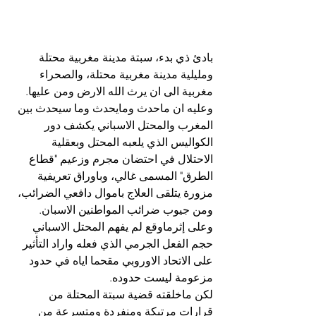
بادئ ذي بدء، سبتة مدينة مغربية محتلة 
ومليلية مدينة مغربية محتلة، والصحراء 
مغربية الى ان يرث الله الارض ومن عليها.
وعليه ان ماحدث ومايحدث وما سيحدث بين 
المغرب والمحتل الاسباني يكشف دور 
الكواليس الذي يلعبه المحتل وبعقلية 
الاحتلال في احتضان مجرم وزعيم "قطاع 
الطرق" المسمى غالي، وباوراق تعريفية 
مزورة يتلقى العلاج باموال دافعي الضرائب، 
ومن جيوب ضرائب المواطنين الاسبان.
وعلى إثرماوقع لم يفهم المحتل الاسباني 
حجم الفعل الجرمي الذي فعله واراد التأثير 
على الاتحاد الاوروبي مقحما اياه في حدود 
مزعومة ليست حدوده.
لكن ماخلقته قضية سبتة المحتلة من 
قرارات مرتبكة ومنفردة ومتسرعة من 