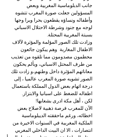
جانب الدبلوماسية المغربية وبعض 
المسؤولين جعلت صورة المغرب تتشوه 
وأطفاله ونساؤه يقطعون بحرا وبرا وجها 
لوجه مع جنود وشرطة الاحتلال الاسباني 
بسبتة المغربية المحتلة.
وزادت تلك الصور المؤلمة والمؤثرة لآلاف 
الاطفال المغاربة  وهم يبكون جائعون 
محطمون مصدومون مما تلقوه من تعذيب 
من طرف المحتل الاسباني، وبألم يحكون 
معاناتهم المؤثرة داخل وطنهم،و زادت تلك 
الصور تشويه صورة المغرب عالميا ، إلى 
درجة اتهام بعض الدول المملكة باستعمال 
اطفاله للضغط على اسبانيا والابتزاز.
لكن ، أهل مكة ادرى بشعابها!
الآن للمغرب فرصة ذهبية لاصلاح بعض 
اخطائه، ورغم ماحققته الديبلوماسية 
الملكية المغربية في السنوات الاخيرة من 
انتصارات ، الا ان البيت الداخلي المغربي 