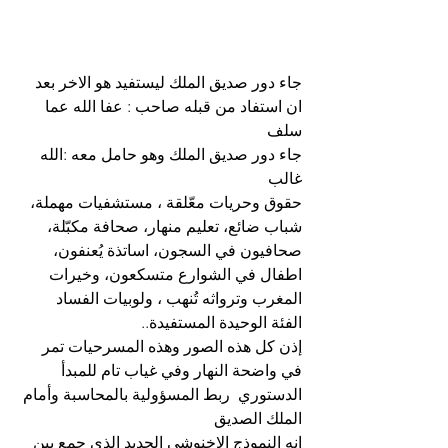
جاء دور صديق الملك ليستفيد هو الاخر بعد 
ان استفاد من قبله صاحب : عفا الله عما 
سلف
جاء دور صديق الملك وهو حامل معه :الله 
غالب
حقوق وحريات معّلقة ، مستشفيات مهملة، 
شباب ضائع، تعليم منهار، صحافة مكبّلة، 
صحافيون في السجون، اساتذة يُعنفون، 
اطفال في الشوارع متسكعون، وخيرات 
المغرب وترواثه تُنهب ، ولوبيات الفساد 
الفئة الوحيدة المستفيدة..
إذن كل هذه الصور وهذه المسرحيات تمر 
في واضحة النهار وفي غياب تام للمبدأ 
الدستوري  ربط المسؤولية بالمحاسبة وأمام 
الملك الصديق
انه النموذج الاخنوشي الجديد الذي جمع بين 