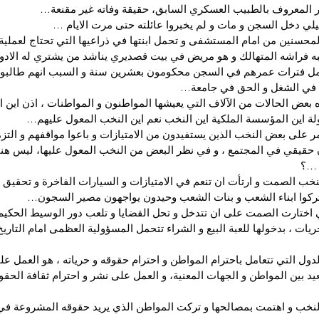
ر المعروف بالطبيب العسكري السابق، حقيقة وفاته غير مقنعة…
يلي دخل السجن و مات و لم يخبروا عائلته حتى مرت الايام …
المحسنين من امام المستشفى و تحمل ابنتها في ذراعيها التي تحتاج لعملي
به فراشه المتهالك و هو مريض في بيت قصديري يناشد من يشتري له الاد
ل فترات عمرهم في السجن محكومون بعشرين سنة و السبب انهم طالبوا 
في الشغل و الحق في جامعة…
 بعض الحالات من الآلاف التي يعيشها المواطنون و المواطنات ، اذن اين ال
لة اين المؤسسة الملكية اين النخب نعم اين النخب المعول عليهم…
مر على بعض النخب الذين يستفيدون من الامتيازات و باعوا مواقفهم و الت
 حقيقي في المجتمع ، و في نظر البعض من النخب المعول عليها، ليس هن
 …؟
خب الصمت و ارتأت ان تنعم في الامتيازات و السيارات الفاخرة و تحقيق 
 و تركوا ابناء الشعب و بنات الشعب وحيدون يواجهون مصير السجون…
اختارت الصمت على ان تتدخل و تحل القضايا و تلعب دور الوسيط الحكيم 
يات ، بدخولها للعبة البيع و الشراء تتحمل المسؤولية العظمى امام التاريخ
دول التي تتعامل باحترام المواطن و احترام حقوقه و حرياته ، هو العمل عل
يد بين المواطن و الجهات المعنية، و العمل على نشر و احترام ثقافة الحقو
نخب و اهتمت بمصالحها و تركت المواطن الذي يريد حقوقه المشروعة في 