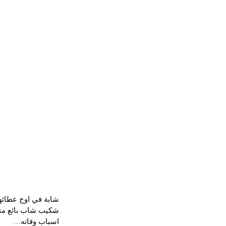
شابة في اوج عطائه
شكيب شاب بائع متج
اسباب وفاته…