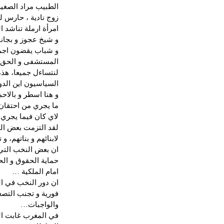
الطبيب مراد الصغي
زوج نادية ، حارس ل
امرأة ارملة تناشد 
و شيخ عجوز و بجان
و شباب يقضون اجم
المستشفى و الحق 
لنتساءل جميعا، هذه
السياسيون اين الدو
و هنا اسطر و بالاح
ما يجري من احتقان
لاي كان فيما يجري
لقد التزمت بعض الن
لابنائهم و بناتهم،
ان بعض النخب التي 
حماية الحقوق و الحر
امام الملكية …
ان دور النخب في ال
فورية و تجنب التصع
والواجبات…
في المغرب غابت ال