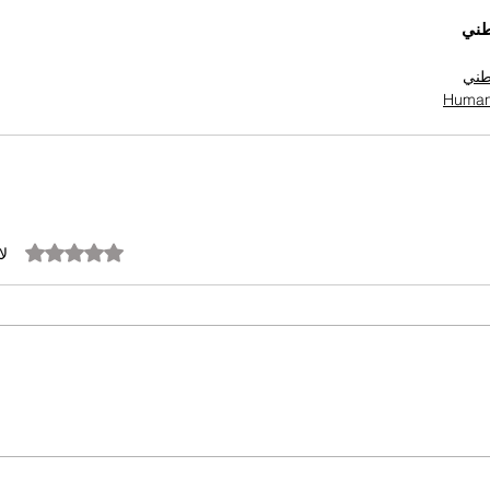
طني
وطني
تم التقييم بـ 0 من أصل 5 نجوم.
لا