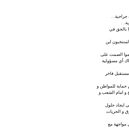
ة جراحية…
وية…
بالحق في 
منتخبون اين 
زموا الصمت على 
اك أي مسؤولية 
مستقبل فاخر 
حماية للمواطن و 
 و امام الشعب و 
ى ايجاد حلول 
ق و الحريات 
مواجهة مع 