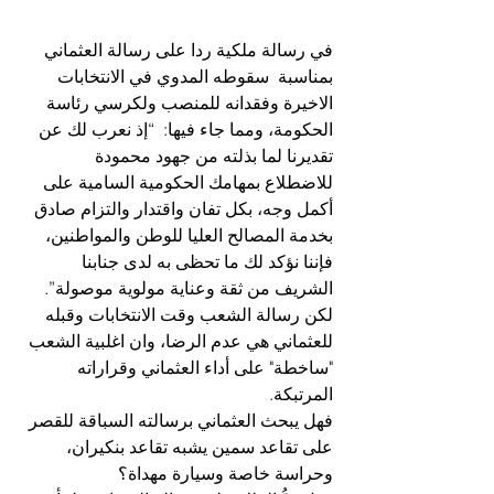
في رسالة ملكية ردا على رسالة العثماني 
بمناسبة  سقوطه المدوي في الانتخابات 
الاخيرة وفقدانه للمنصب ولكرسي رئاسة 
الحكومة، ومما جاء فيها:  “إذ نعرب لك عن 
تقديرنا لما بذلته من جهود محمودة 
للاضطلاع بمهامك الحكومية السامية على 
أكمل وجه، بكل تفان واقتدار والتزام صادق 
بخدمة المصالح العليا للوطن والمواطنين، 
فإننا نؤكد لك ما تحظى به لدى جنابنا 
الشريف من ثقة وعناية مولوية موصولة”.
لكن رسالة الشعب وقت الانتخابات وقبله 
للعثماني هي عدم الرضا، وان اغلبية الشعب 
"ساخطة" على أداء العثماني وقراراته 
المرتبكة.
فهل يبحث العثماني برسالته السباقة للقصر 
على تقاعد سمين يشبه تقاعد بنكيران، 
وحراسة خاصة وسيارة مهداة؟