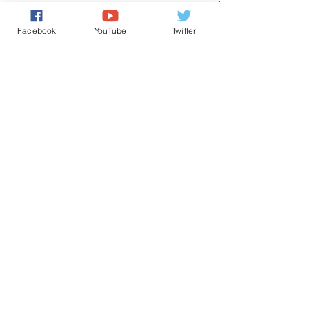
أنشطة ملكية
حقوق الانسان/ Human Rights
Facebook
YouTube
Twitter
كل شيء عن المَلَكِيّة بالمغرب
تعليقات
0.0/ 5 (0)
التعليق والتقييم...
Powered by
International Voice Of Morocco
www.internationalvoiceofmorocco.com