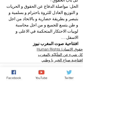
الحل: مواصلة الدفاع عن الحقوق و الحريات 
و التوزيع العادل للثروة باحترام و بسلمية و 
بتبصر و بطريقة حضارية و بالاتحاد من اجل 
و طن يتسع للجميع و من اجل محاسبة 
لوبيات الاحتكار المتحكمة في الاعلى و 
الاسفل….
افتتاحية صوت المغرب نيوز
حقوق الانسان/ Human Rights
كل شيء عن المَلَكِيّة بالمغرب
افتتاحية صباح الخير يا وطني
Facebook
YouTube
Twitter
تعليقات
0.0/ 5 (0)
التعليق والتقييم...