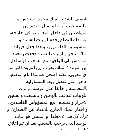
للاسف الشديد الملك محمد السادس و 
نظامه خيب آمالنا و امال العديد من 
المواطنين في داخل المغرب و في خارجه، 
ببساطة النظام يخدم لوبيات الفساد و 
المسؤولين الفاسدين ، و هذا جعل خيرات 
البلاد تتبخر و لوبيات الفساد دفعت بمحمد 
السادس إلى الواجهة مع الشعب  ليتساءل 
أين الثروة؟ الملك يعرف اين الثروة اكثر من 
اي مغربي، لكنه اضحى صامتا امام الوضع، 
عاجزا على تفعيل ربط المسؤولية 
بالمحاسبة و خائفا على عرشه، و ترك 
اللوبيات تتلاعب بالوطن و بالشعب و تسجن 
الاحرار و تصطف مع المسؤولين الفاسدين ، 
و اختار الملك الخارج للابتعاد عن "الصداع"، و 
ترك كل شيء معلقا، و السجن هو الباب 
الوحيد الذي يرحب بالشعب بعد ان تم اغلاق 
كل باب الحقوق !