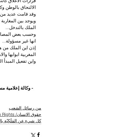
قرارات الاغلاق كان
الالتحاق بالوطن وك
وقد قامت عديد من ا
ويوجد بين المغارب
الملك بالتدخل...
وحسب بعض المصادر 
انها غير مسؤولة...
إذن اين الملك من هذ
المغربية ابوابها وال
واين تفعيل المبدأ 
- وكالة إعلامية م
من رسائل الشعب
حقوق الانسان/ Human Rights
كل شيء عن المَلَكِيّة ب