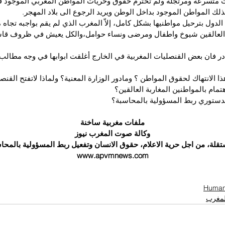
ت متسرعة ومرتجلة ولم تحترم حقوق وحريات المواطن المغربي الموجود في
ذلك المواطن الموجود بداخل الوطن ويريد الرجوع الى بلاد المهجر.
لدول بترحيل مواطنيها بشكل كامل، إلاّ المغرب الذي لم يقم بواجبه تجاه م
ة العالقين شيوخ واطفال ومرضى ونساء حوامل،والكل يعيش في ظروف قاس
فان بعض القنصليات المغربية في الخارج أغلقت ابوابها في وجه مطالب 
ا الانتهاك لحقوق المواطن ؟ ومادور الوزارة المعنية؟ ولماذا لاتفتح القن
اهتمام بالمواطنين المغاربة العالقين؟
الدستوري ربط المسؤولية بالمحاسبة؟
ملفات مغربية ساخنة
وكالة صوت المغرب نيوز
ستقلة، من اجل حرية الاعلام، حقوق الانسان وتفعيل ربط المسؤولية بالمح
www.apvmnews.com
المغرب