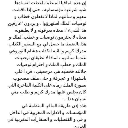
إن هذه المافيا المنظمة اعطت لفسادها 
شبه شرعية مؤسساتية ، حتى إذا ناقشت 
معهم و سألتهم لماذا لا تفعلون خطاب و 
توصيات الملك استهزؤوا ، و يردون "عارفين 
هذ الشيء "، معناه يعرفونه و لا يطبقونه 
معناه لا يحترمون توصيات و خطب الملك و 
هذا بالضبط ما حصل لي مع السفير الكذاب 
مدرك كريم و نائبه الكذاب هشام التوروغي 
عندما سألتهم ، لماذا لا تطبقان توصيات 
الملك و خطب الملك و احترام توصيات 
جلالته فخطبه هي مرجعيتي ، فردا علي 
باستهزاء و عجرفة و حتى ملف مصحوب 
بصورة الملك رماه على الكنبة الفاخرة التي 
كان يجلس عليها مدرك كريم و طلب مني 
نسيان هذا …
هذه إذن طريقة المافيا المنظمة في 
المؤسسات و الادارات المغربية في الداخل 
و في و القنصليات و السفارات المغربية في 
الخارج