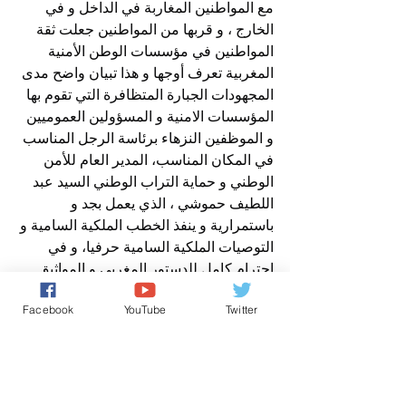
مع المواطنين المغاربة في الداخل و في 
الخارج ، و قربها من المواطنين جعلت ثقة 
المواطنين في مؤسسات الوطن الأمنية 
المغربية تعرف أوجها و هذا تبيان واضح مدى 
المجهودات الجبارة المتظافرة التي تقوم بها 
المؤسسات الامنية و المسؤولين العموميين 
و الموظفين النزهاء برئاسة الرجل المناسب 
في المكان المناسب، المدير العام للأمن 
الوطني و حماية التراب الوطني السيد عبد 
اللطيف حموشي ، الذي يعمل بجد و 
باستمرارية و ينفذ الخطب الملكية السامية و 
التوصيات الملكية السامية حرفيا، و في 
احترام كامل للدستور المغربي و المواثيق 
الدولية و في احترام كامل للإعلان العالمي 
Facebook
YouTube
Twitter
لحقوق الإنسان ، تحت الرعاية الملكية 
السامية لجلالة الملك القائد الأعلى للقوات 
المسلحة الملكية و الرئيس الأعلى للسلطة 
القضائية و حامي الوطن و المواطنين و 
حامي الحقوق و الحريات .