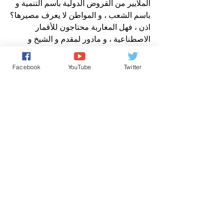
الملايير من القروض الدولية باسم التنمية و 
باسم الشعب ، و المواطن لا يعرف مصيرها؟
اذن ، فهل المغاربة محتاجون للأقمار 
الاصطناعية ، و مادور لمقدم و الشيخ و 
القايد و هل ستخفف الأقمار المعلقة من 
الغلاء و الضغط ، و الصمت الحكومي ، و 
Facebook
YouTube
Twitter
الاحتقان الاجتماعي ؟
و هل يحتاج المواطن المغربي لخبز على 
المائدة او قمر اصطناعي يصوره من 
السماء؟
افتتاحية صباح الخير يا وطني
عن مدير نشر صوت المغرب الحر
سعيد مصلوحي
افتتاحية صباح الخير يا وطني
اخباروطنية
حقوق الانسان/ Human Rights