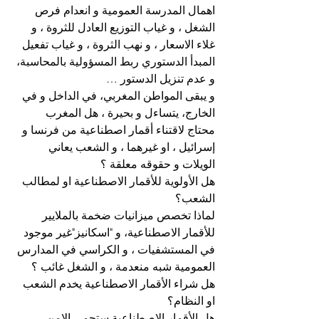
اهمال المدرسة العمومية و انعدام فرص 
الشغل ، و غياب التوزيع العادل للثروة ، و 
غلاء الاسعار ، و نهب الثروة ، و غياب تفعيل 
المبدأ الدستوري ربط المسؤولية بالمحاسبة، 
و عدم تنزيل الدستور …
و يبقى المواطن المغربي، في الداخل و في 
الخارج، يتساءل و بحيرة ، هل المغرب 
محتاج لاقتناء أقمار اصطناعية من فرنسا و 
إسرائيل ، او غيرهما ، و الشعب يعاني 
الويلات و حقوقه معلقة ؟
هل الأولوية للأقمار الاصطناعية او لمطالب 
الشعب؟
لماذا تخصص ميزانيات ضخمة بالملايير 
للأقمار الاصطناعية، و "اسكانيز"غير موجود 
في المستشفيات ، و الكراسي في المدارس 
العمومية شبه منعدمة ، و الشغل غائب ؟
هل شراء الأقمار الاصطناعية يخدم الشعب 
او النظام؟
هل الأقمار الاصطناعية ستحمي الامن 