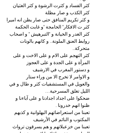
كثر الفساد و كثرت الرشوة و كثر الغثيان
كثر الكذب و صار مظلة
و كثر تكريم المنافق حتى صار يظن انه اميرا
كثر ت الافكار" الخامجة "و غابت الحكمة
كثر الغدر و الخيانة و "التبرهيش " و اصحاب 
روابط العنق الملونة.. و كانهم بالونات 
متحركة..
كثر التهجم على الام و على الاخت و على 
المرأة و على الجدة و على العجوز
و دستور المغرب في الارشيف
و الاوامر لا تخرج الا من وراء ستار
والعويل في المستشفيات كثر و طال و في 
الليل تغلق المسرحية…
ضحكوا على اجداد اجدادنا و على آباءنا و 
ظنوا انهم خدرونا .
تعبنا من استعراضاتهم البهلوانية و كذبهم 
المكتوب و النائم في الأرشيف
تعبنا من خزعبلاتهم و هم يسرقون ترواث 