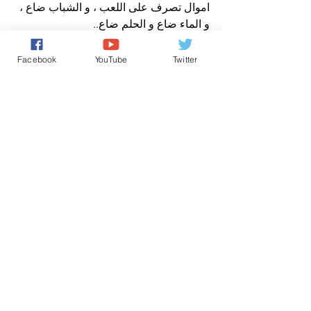
اموال تصرف على اللعب ، و الشباب ضاع ، 
و الماء ضاع و الحلم ضاع..
و تركوا الشعب يشرب من ماء البحر…
مغربنا جرفه الفساد و لوبيات الفساد
Facebook
YouTube
Twitter
مغربنا اكله المفترسون اكلا اكلا حتى العظام 
لم يتركوها
مغربنا في اقل المراتب و يواصل بعض 
سياسييه اللعبة….
صباح الخير ياوطني
وكالة صوت المغرب الدولية للانباء
اخباروطنية
حقوق الانسان/ Human Rights
كل شيء عن المَلَكِيّة بالمغرب
تعليقات
0.0/ 5 (0)