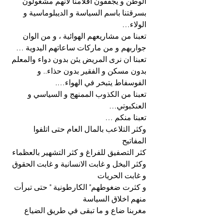
الوطن و يجففون اقلامنا لانهم مشغولون 
بسرقتنا باسم السياسة و الديبلوماسية و 
الولاء…
تعبنا من مشاريعهم الهوائية ، و من الوان 
جواربهم و من ماركات ساعاتهم اليدوية …
تعبنا ان نرى المريض يئن بدون دواء والمعلم 
بدون مسكن و الفقير بدون حذاء.. و 
الفوسفاط يتبخر في الهواء….
تعبنا من الكذوب الممنهج و السياسي و 
العنكبوتي…
تعبنا منكم …
وكثر التلاعب بالمال العام حتى اتلفوا 
المفاتيح
كثر التصفيق للفراغ و كثر التشهير بالعظماء
وكثر البخل و غابت الانسانية و غابت الحقوق 
و غابت الحريات
و كثرت ضغوطهم" الكارطونية " حتى تبرأت 
منهم اخلاق السياسة
مغربنا ضاع و ما تبقى في طريق الضياع