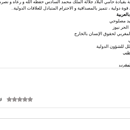
ية بقيادة حامي البلاد جلالة الملك محمد السادس حفظه الله و رعاه و نصر
وة دولية ، تتميز بالمصداقية و الاحترام المتبادل للعلاقات الدولية..
بالعربية
يد مصلوحي
لحر نيوز
مغربي لحقوق الإنسان بالخارج
لل للشؤون الدولية
وطني
المغرب
تم التقييم بـ 0 من أصل 5 نجوم.
لا