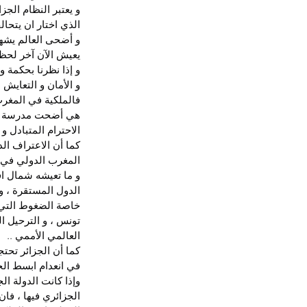
و يعتبر النظام الج
الذي اختار ان يتحا
و أضحى العالم يشهد
يعيش الآن آخر لحظا
و إذا نظرنا بحكمة و
و الأمان و التعايش .
فالملكية في المغرب
هي أضحت مدرسة وطنية
الاحترام المتبادل و ر
كما أن الاعتراف ال
المغرب الدولي في ن
و ما تعيشه شمال اف
الدول المستقرة ، و
خاصة الضغوط التي ت
تونس ، و الترحيل ا
العالمي الأممي ..
كما أن الجزائر تحت
في انعدام ابسط الح
وإذا كانت الدولة ا
الجزائري فيها ، فان