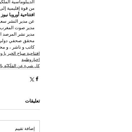
الديبلوماسية الملك
من قوة إقليمية إلى ق
افتتاحية أوروبا نيوز 
عن مدير النشر سع
مدير صوت المغرب ا
مدير نشر المرصد ال
محقق صحفي دولي
كاتب و ناشر ، و مح
افتتاحية صباح الخير يا 
اخباروطنية
كل شيء عن المَلَكِيّة ب
تعليقات
إضافة تقييم