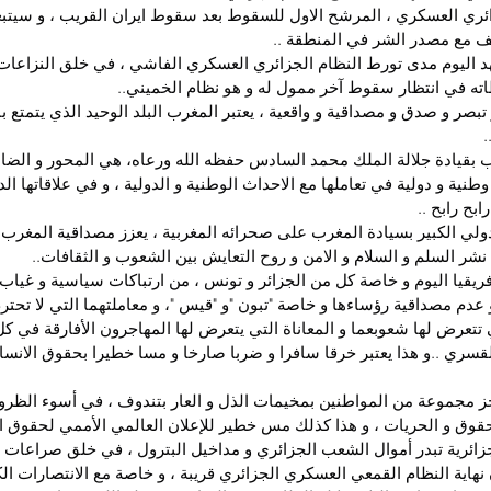
زائري العسكري ، المرشح الاول للسقوط بعد سقوط ايران القريب ، و سيتب
لف مع مصدر الشر في المنطقة ..
 اليوم مدى تورط النظام الجزائري العسكري الفاشي ، في خلق النزاعات و 
ته في انتظار سقوط آخر ممول له و هو نظام الخميني..
 تبصر و صدق و مصداقية و واقعية ، يعتبر المغرب البلد الوحيد الذي يتمتع با
.
 بقيادة جلالة الملك محمد السادس حفظه الله ورعاه، هي المحور و الضامن
 و دولية في تعاملها مع الاحداث الوطنية و الدولية ، و في علاقاتها الدو
ابح رابح ..
دولي الكبير بسيادة المغرب على صحرائه المغربية ، يعزز مصداقية المغرب و
شر السلم و السلام و الامن و روح التعايش بين الشعوب و الثقافات..
ريقيا اليوم و خاصة كل من الجزائر و تونس ، من ارتباكات سياسية و غياب
 عدم مصداقية رؤساءها و خاصة "تبون "و "قيس "، و معاملتهما التي لا تحتر
تعرض لها شعوبعما و المعاناة التي يتعرض لها المهاجرون الأفارقة في كل 
لقسري ..و هذا يعتبر خرقا سافرا و ضربا صارخا و مسا خطيرا بحقوق الانسا
جز مجموعة من المواطنين بمخيمات الذل و العار بتندوف ، في أسوء الظروف 
قوق و الحريات ، و هذا كذلك مس خطير للإعلان العالمي الأممي لحقوق ال
لجزائرية تبدر أموال الشعب الجزائري و مداخيل البترول ، في خلق صراعات 
 نهاية النظام القمعي العسكري الجزائري قريبة ، و خاصة مع الانتصارات ال