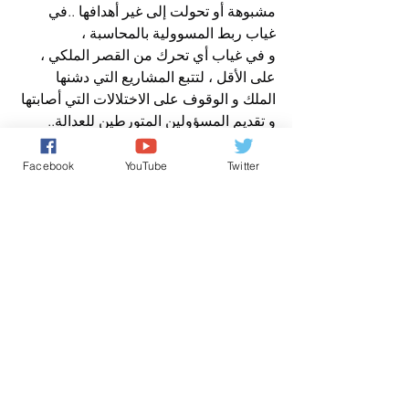
مشبوهة أو تحولت إلى غير أهدافها ..في 
غياب ربط المسوولية بالمحاسبة ،
و في غياب أي تحرك من القصر الملكي ، 
على الأقل ، لتتبع المشاريع التي دشنها 
الملك و الوقوف على الاختلالات التي أصابتها 
و تقديم المسؤولين المتورطين للعدالة..
افتتاحية صوت المغرب الحر
عن مدير نشر صوت المغرب الحر نيوز
Facebook
YouTube
Twitter
افتتاحية صباح الخير يا وطني
حقوق الانسان/ Human Rights
من رسائل الشعب
تعليقات
0.0/ 5 (0)