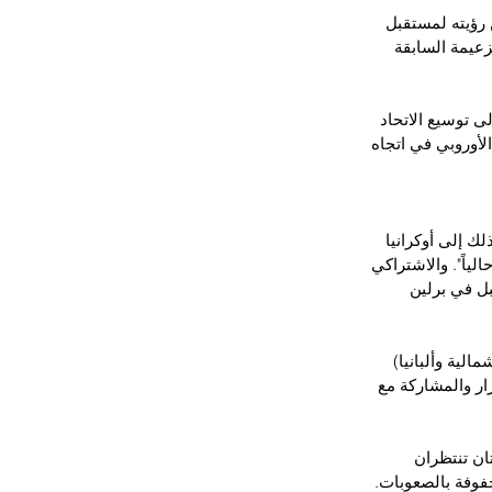
رؤيته لمستقبل 
زعيمة السابقة 
ى توسيع الاتحاد 
لأوروبي في اتجاه 
لك إلى أوكرانيا 
 دولة، يختلف عن اتحادنا حالياً". والاشتراكي 
ل في برلين 
لية وألبانيا) 
ار والمشاركة مع 
ان تنتظران 
حفوفة بالصعوبات.