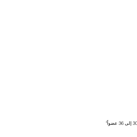
تعهد المستشار الألماني أولاف شولتس الإثنين في براغ بدعم توسيع الاتحاد الأوروبي ليشمل "30 إلى 36 عضواً" 