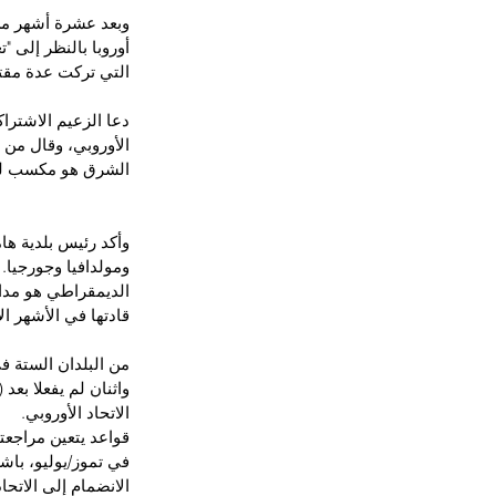
وبعد عشرة أشهر من
أوروبا بالنظر إلى "
التي تركت عدة مقت
دعا الزعيم الاشتراك
الأوروبي، وقال من ج
الشرق هو مكسب لنا 
وأكد رئيس بلدية هام
الديمقراطي هو مداف
قادتها في الأشهر ال
من البلدان الستة في
واثنان لم يفعلا بع
الاتحاد الأوروبي.
قواعد يتعين مراجعته
في تموز/يوليو، باشر
الانضمام إلى الاتحا