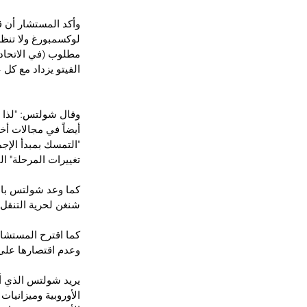
وأكد المستشار أن ق
لوكسمبورغ ولا تنظر 
مطلوب (في الاتحاد 
الفيتو يزداد مع كل 
وقال شولتس: "لذا اق
أيضاً في مجالات أخ
"التمسك بمبدأ الإجم
تغييرات المرحلة" ال
كما وعد شولتس بالس
شنغن لحرية التنقل
كما اقترح المستشار 
وعدم اقتصارها على 
يريد شولتس الذي أ
الأوروبية وميزانيا