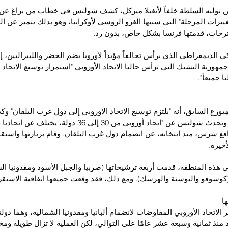
 توليه السلطة خلفاً لأنغيلا ميركل، كشف شولتس في خطاب من براغ عن 
تغييرات المرحلة" التي سببها الغزو الروسي لأوكرانيا، وهو بذلك يتميز عن ال
رحات، قدمتها فرنسا بشكل خاص، بدون رد.
ي الديمقراطي الذي يرأس تحالفاً مؤيداً لأوروبا يضم الخضر والليبراليين، إل
مهورية التشيك التي ترأس حاليا الاتحاد الأوروبي "استمرار توسيع الاتحاد ا
جميعاً".
بورغ السابق، أنه "يلتزم توسيع الاتحاد الاوروبي إلى دول غرب البلقان" وكذ
ومولدافيا وجورجيا. وتحدث شولتس عن "اتحاد أوروبي من 30 إلى 36
ع شرس، منذ انتخابه، عن انضمام دول غرب البلقان. وقام بزيارتها واستقب
أخيرة.
 هذه المنطقة، قدمت أربعة ترشيحاتها (صربيا والجبل الأسود ومقدونيا الشما
د (كوسوفو والبوسنة والهرسك). ومع ذلك، فقد وقعت جميعها اتفاقية الاستقر
ا
 الاتحاد الأوروبي المفاوضات لانضمام ألبانيا ومقدونيا الشمالية، وهما دولت
د منذ ثمانية وسبعة عشر عامًا على التوالي، لكن العملية لا تزال طويلة وم