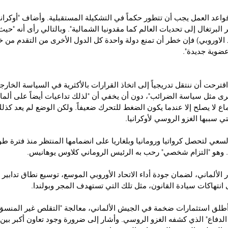
واعد العمل يجب أن تتطور حكماً في التشكيلة المستقبلية. وأضاف "أوكران
البرتغال إلى تحديات العالم كما مقدونيا الشمالية". وبالتالي رأى أنه "حيث 
الاوروبي) فإن خطر أن تمنع دولة واحدة كل الدول الأخرى من التقدم من خ
عضوية جديدة".
ترحت أن ننتقل تدريجياً إلى اتخاذ القرارات بالأكثرية في السياسة الخارج
رى مثل سياسة الضرائب"، دون أن يخفي أن "لذلك تداعيات أيضاً على ألمانيا
اع لا يصلح إلا عندما يكون الضغط للتحرك ضعيفاً. ولكن الوضع لم يعد كذلك
تي سببها الغزو الروسي لأوكرانيا.
عي لتحصل كرواتيا ورومانيا وبلغاريا على انضمامها المنتظر منذ فترة طو
. وهو "التزام شخصي" رحب به الرئيس الروماني كلاوس يوهانيس.
الألماني، لضمان جودة أداء الاتحاد الأوروبي الموسع، توسيع نطاق تدابير 
انتهاكات سيادة القانون، مثل تلك التي تستهدف المجر وبولندا.
طلق استثمارات ضخمة في الجيش الألماني، معالجة "التقلص غير المنسق
ت الدفاع" الذي كشفه الغزو الروسي. وأشار إلى ضرورة وجود تعاون أكبر بين