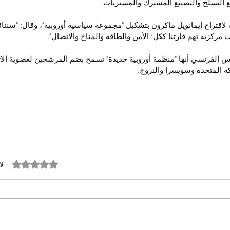
ع التسلح والتصنيع المشترك والمشتريات.
قتراح إيمانويل ماكرون بتشكيل "مجموعة سياسية أوروبية"، وقال: "سننا
ركزية تهم قارتنا ككل: الأمن والطاقة والمناخ والاتصال".
س الفرنسي أنها "منظمة أوروبية جديدة" تسمح بضم المرشحين لعضوية الاتح
كة المتحدة وسويسرا والنروج.
تم التقييم بـ 0 من أصل 5 نجوم.
لا