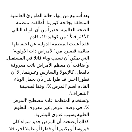
بعد أسابيع من إنهاء حالة الطوارئ العالمية 
المتعلقة بجائحة كورونا، أطلقت منظمة 
الصحة العالمية تحذيراً من أن الوباء التالي 
"الأكثر فتكًا" من كوفيد 19، قادم.
فقد أعلنت المنظمة الدولية عن احتفاظها 
بقائمة قصيرة من "الأمراض ذات الأولوية" 
التي يمكن أن تسبب وباء قاتلا في المستقبل.
وأضافت أن معظم الأمراض باتت معروفة 
بالفعل، كالإيبولا والسارس وغيرهما، إلا أن 
تطورا أخيرا قد طرأ ينذر بأن يحمل الوباء 
القادم اسم "المرض X"، وفقا لصحيفة 
"التلغراف".
وتستخدم المنظمة عادة مصطلح "المرض 
X"، في وصف مرض غير معروف للعلوم 
الطبية يسبب عدوى للبشرية.
كذلك أوضحت أن المرض جديد سواء كان 
فيروسا أو بكتيريا أو فطرا أو عاملا آخر، فلا 