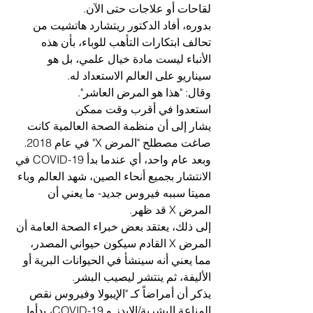
لقاحات أو علاجات حتى الآن.
بدوره، أفاد الدكتور ريتشارد هاتشيت من 
تحالف ابتكارات التأهب للوباء، بأن هذه 
الأنباء ليست مادة خيال علمي، بل هو 
سيناريو على العالم الاستعداد له.
وقال: "هذا هو المرض العاشر".
استعدوا في أقرب وقت ممكن
يشار إلى أن منظمة الصحة العالمية كانت 
صاغت مصطلح "المرض X" في عام 2018.
وبعد عام واحد، أي عندما بدأ COVID-19 في 
الانتشار بجميع أنحاء الصين، شهد العالم وباء 
مميتا سببه فيروس جديد- ما يعني أن 
المرض X قد ظهر.
إلى ذلك، يعتقد بعض خبراء الصحة العامة أن 
المرض X القادم سيكون حيواني المصدر، 
مما يعني أنه سينشأ في الحيوانات البرية أو 
الأليفة، ثم ينتشر ليصيب البشر.
يذكر أن أمراضاً كـ "الإيبولا وفيروس نقص 
المناعة البشرية/الإيدز و COVID-19، بدأوا 