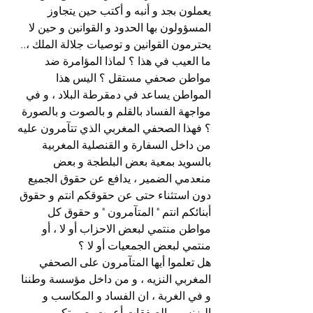
يعملون بجد و أنبه و أكتب حين يتجاوز 
المسؤولون بها الحدود و القوانين و حين لا 
يحترمون القوانين و توصيات جلالة الملك ،..
ما العيب في هذا ؟ لماذا المؤامرة ضد 
مواطن صحفي مستقل ؟ اليس هذا 
المواطن يساعد في دمقرطة البلاد ، و في 
مواجهة الفساد بالقلم و بالصوت و بالصورة 
؟ فهذا الصحفي المغربي الذي تتآمرون عليه 
من داخل السفارة و القنصلية المغربية 
بالسويد بمعية بعض البلطجة و بعض 
منعدمي الضمير ، يدافع عن حقوق الجميع 
دون استثناء حتى عن حقوقكم انتم و حقوق 
أبنائكم انتم " المتآمرون " و حقوق كل 
مواطن منتمي لبعض الاحزاب أو لا ، أو 
منتمي لبعض الجمعيات أو لا ؟
هل تعلموا أيها المتآمرون على الصحفي 
المغربي النزيه ، و من داخل مؤسسة وطننا 
و في الغربة ، ان الفساد و المكاسب و 
البزنس و الصفقات أعمت بصيرتكم و 