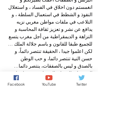
انغمستم دون اخلاق في الفساد ، و استغلال 
النفوذ و الشطط في استعمال السلطة ، و 
التلاعب في ملفات مواطن مغربي نزيه 
يدافع عن نشر و تعزيز ثقافة المحاسبة و 
النزاهة و الديمقراطية من أجل مغرب يتسع 
للجميع طبقا للقانون و باسم جلالة الملك …
لكن اعلموا جيدا ، الحقيقة تنتصر دائماً، و 
حسن النية تنتصر دائما، و حب الوطن 
بالصدق و ليس بالصفقات، ينتصر دائما…
اليوم على الضمائر الحية ان تستيقظ و ان 
تراجع نفسها و تحاصر اللوبيات الفاسدة 
Facebook
YouTube
Twitter
بالقانون و بتوصيات جلالة الملك ، و هذه هي 
مرجعيتي من أجل مواجهة كل استفزاز و كل 
شطط في استعمال السلطة ، و كل 
تجاوزات و كل فساد…
إن الفيديو المسرب للجنة الصحافة ، و إن 
كان صحيحا ، هو فقط شجرة تخفي ما يجري 
في بعض المؤسسات المغربية في الداخل و 