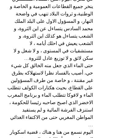
ينخر جميع القطاعات العمومية و الخاصة و 
الوطنية،و ثروات البلاد تنهب في واضحة 
النهار، و المسؤول الاول على البلد الملك 
محمد السادس يتساءل عن اين الثروة، و 
الشعب يتساءل هو كذلك اين الثروة، و 
الشعب يعيش في احلك أيامه ، لا 
مستشفيات في المستوى ، و لا شغل و لا 
سكن لائق و لا توزيع عادل للثروة…
حتى الماء الذي جعل منه الخالق كل شيء 
حي، أصيب بالفساد نظرا لاستهلاكه بطرق 
غير مقننة ، و خاصة من طرف المسؤولين 
على القطاع، بحيث هكتارات الكولف تتطلب 
الماء و لافوكا تتطلب الماء و برنامج المغرب 
الاخضر الذي اصبح صاحبه رئيسا للحكومة ، 
استنزف الفرشة المائية و لم يستفيد 
المواطن المغربي حتى من الاكتفاء الغذائي 
…
اليوم نسمع من هنا و هناك ، قضية اسكوبار 