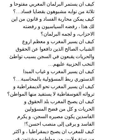
كيف ان يستمر البرلمان المغربي مفتوحا و 
تلاثة من نوابه مشبوهون بقضايا فساد…؟
كيف يمكن محاربة الفساد و قانون من اين 
لك هذا ، رفضه السياسيون و رفضته 
الاحزاب، و لجمه البرلمان؟
كيف ان يسير المغرب و معظم اروع 
الشباب الصالح الذين دافعوا عن الحقوق 
والحريات يقبعون في السجن بسبب تواطئ 
النخب الحزبية عليهم…
كيف ان يسير المغرب و غياب المبدا 
الدستوري ربط المسؤولية بالمحاسبة…؟
كيف ان يسير المغرب نحو الديمقراطية و 
ترواثه الفوسفاطية لا يستفيد منها المواطن؟
كيف ان يصبح المغرب بلد الحقوق و 
الحريات و كل من فضح المسؤولين 
الفاسدين يكون مصيره السجن، و يكرم 
الفاسد و يرقى إلى منصب احسن؟!
كيف للمغرب ان يصبح ديمقراطيا ، و اكثر 
من ستة ملايين من مواطنيه مشتتون في 