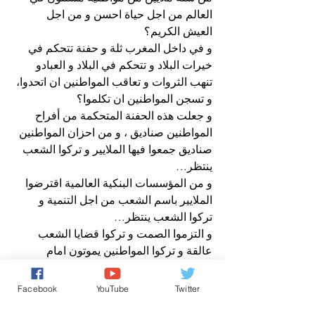
العالم من اجل حياة احسن و من اجل 
العيش الكريم؟
و في داخل المغرب ثلة و حفنة تتحكم في 
خيرات البلاد و تتحكم في البلاد و العبادو 
تنهب الثروات و تعاقب المواطنين ان اتحدوا، 
و تسجن المواطنين ان تكلموا؟
و جعلت هذه الحفنة المتحكمة من أفراح 
المواطنين صناديق ، و من احزان المواطنين 
صناديق جمعوا فيها الملايير و تركوا الشعب 
ينتظر…
و من المؤسسات البنكية العالمية اقترضوا 
الملايير باسم الشعب من اجل التنمية و 
تركوا الشعب ينتظر…
و التزموا الصمت و تركوا قضايا الشعب 
عالقة و تركوا المواطنين يموتون امام 
المستشفيات و هم تلك الفئة المتحكمة إذا 
مرضوا يذهبون الى المستشفى العسكري او 
Facebook
YouTube
Twitter
إلى لندن او باريس او امريكا…