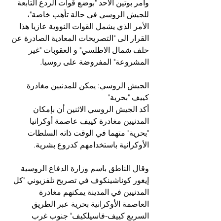
وأمر بوتين الأحد "بوضع قوات الردع التابعة 
للجيش الروسي في حالة تأهب خاصة"، 
الأمر الذي يشمل القوات النووية عازيا هذا 
القرار الى "التصريحات المعادية الصادرة عن 
حلف شمال الاطلسي" و العقوبات "غير 
المشروعة" المفروضة على روسيا.
الجيش الروسي: يمكن للمدنيين مغادرة 
كييف "بحرية"
أكد الجيش الروسي الاثنين أن بإمكان 
المدنيين مغادرة كييف عاصمة أوكرانيا 
"بحرية" متهما في الوقت ذاته السلطات 
الأوكرانية باستخدامهم كدروع بشرية.
وقال الناطق باسم وزارة الدفاع الروسية 
إيغور كوناشينكوف في تصريح تلفزيوني "كل 
المدنيين في المدينة يمكنهم مغادرة 
العاصمة الأوكرانية بحرية عبر الطريق 
السريع كييف-فاسيلكيف" جنوب غرب 