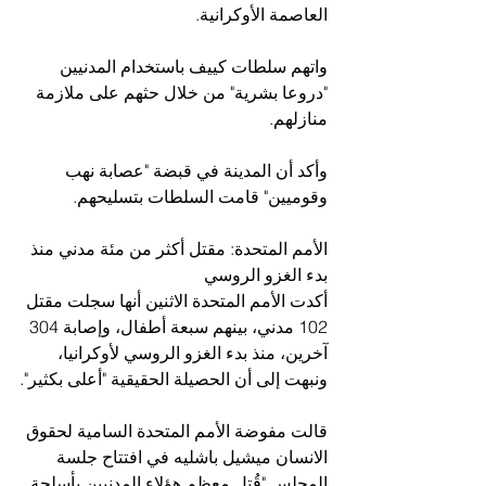
العاصمة الأوكرانية.
واتهم سلطات كييف باستخدام المدنيين 
"دروعا بشرية" من خلال حثهم على ملازمة 
منازلهم.
وأكد أن المدينة في قبضة "عصابة نهب 
وقوميين" قامت السلطات بتسليحهم.
الأمم المتحدة: مقتل أكثر من مئة مدني منذ 
بدء الغزو الروسي
أكدت الأمم المتحدة الاثنين أنها سجلت مقتل 
102 مدني، بينهم سبعة أطفال، وإصابة 304 
آخرين، منذ بدء الغزو الروسي لأوكرانيا، 
ونبهت إلى أن الحصيلة الحقيقية "أعلى بكثير".
قالت مفوضة الأمم المتحدة السامية لحقوق 
الانسان ميشيل باشليه في افتتاح جلسة 
المجلس "قُتل معظم هؤلاء المدنيين بأسلحة 