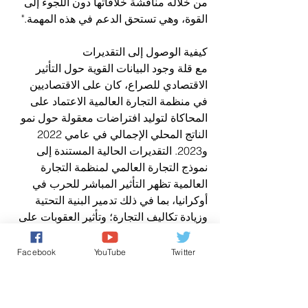
من خلاله مناقشة خلافاتها دون اللجوء إلى 
القوة، وهي تستحق الدعم في هذه المهمة."
كيفية الوصول إلى التقديرات
مع قلة وجود البيانات القوية حول التأثير 
الاقتصادي للصراع، كان على الاقتصاديين 
في منظمة التجارة العالمية الاعتماد على 
المحاكاة لتوليد افتراضات معقولة حول نمو 
الناتج المحلي الإجمالي في عامي 2022 
و2023. التقديرات الحالية المستندة إلى 
نموذج التجارة العالمي لمنظمة التجارة 
العالمية تظهر التأثير المباشر للحرب في 
أوكرانيا، بما في ذلك تدمير البنية التحتية 
وزيادة تكاليف التجارة؛ وتأثير العقوبات على 
روسيا، بما في ذلك منع البنوك الروسية من 
التعامل مع نظام تسوية سويفت؛ وانخفاض 
Facebook
YouTube
Twitter
الطلب الكلي في بقية العالم بسبب تراجع 
ثقة بين الشركات والمستهلك وزيادة عدم 
اليقين.