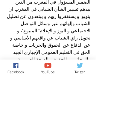
الضمير المسؤول في المغرب من الذين 
بيدهم تسيير الشأن الشبابي في المغرب ان 
يثوبوا و يستغفروا ربهم و يبتعدون عن تضليل 
الشباب وإلهائهم عبر وسائل التواصل 
الاجتماعي و البوز و الإعلام" المبيوع"، و 
تحويل راي الشباب عن واقعهم الأساسي و 
عن الدفاع عن الحقوق والحريات و خاصة 
الحق في التعليم العمومي الإجباري الجيد 
والمجاني، و الحق في الصحة العمومية 
المجانية و الجيدة والحق في التكوين المهني 
Facebook
YouTube
Twitter
الجيد و الحق في الشغل و الحق في السكن 
اللائق…
ان ما يتعرض له الشباب في المغرب من 
ضياع وتأثير سلبي ممنهج يدفعنا جميعا إلى 
تحمل المسؤولية و حماية ما تبقى لانهم هم 
المستقبل ….
ملفات مغربية ساخنة
عن مدير نشر صوت المغرب الحر