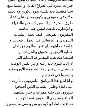
فترات عمره في الفراغ القاتل و عندما يبلغ 
سنا متقدما يجد نفسه بدون تكوين ولا تعليم 
و لا وعي حقوقي و يكون مجبرا على اتخاذ 
طرق منحرفة و المصير السجن والضياع …
و للإشارة ، تابعت امس على شاشة 
التلفزيون الفرنسي كيف يعمل الشباب 
السويدي و البرتغالي في العمل الإيجابي و 
خاصة حمايتهم للبيئة و نضالهم من اجل 
حماية الارض و الحقوق والحريات، و 
استطاعت هذه المجموعة الشابة التي 
لازالت تلتزم بالدراسة و في نفس الوقت 
بالنضال ، ان تجر دولا للمحكمة الأوروبية و 
ينتصروا في قضيتهم …
و أنا اتابع هذا البرنامج التلفزيوني ، تأثرت 
على ابناء وطني الشباب الذين أصبحوا 
يدورون في حلبة مفرغة و حين يصيبهم 
العياء مصيرهم السجون، نعم تأثرت و 
تساءلت لماذا و كيف و من و متى سيستفيق 