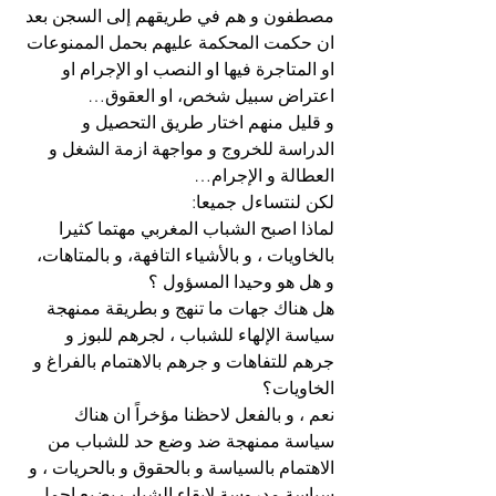
مصطفون و هم في طريقهم إلى السجن بعد 
ان حكمت المحكمة عليهم بحمل الممنوعات 
او المتاجرة فيها او النصب او الإجرام او 
اعتراض سبيل شخص، او العقوق…
و قليل منهم اختار طريق التحصيل و 
الدراسة للخروج و مواجهة ازمة الشغل و 
العطالة و الإجرام…
لكن لنتساءل جميعا:
لماذا اصبح الشباب المغربي مهتما كثيرا 
بالخاويات ، و بالأشياء التافهة، و بالمتاهات، 
و هل هو وحيدا المسؤول ؟
هل هناك جهات ما تنهج و بطريقة ممنهجة 
سياسة الإلهاء للشباب ، لجرهم للبوز و 
جرهم للتفاهات و جرهم بالاهتمام بالفراغ و 
الخاويات؟
نعم ، و بالفعل لاحظنا مؤخراً ان هناك 
سياسة ممنهجة ضد وضع حد للشباب من 
الاهتمام بالسياسة و بالحقوق و بالحريات ، و 
سياسة مدروسة لإبقاء الشباب يضيع اجمل 