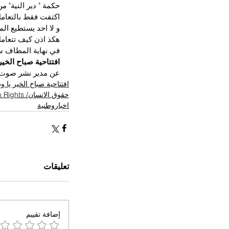
حكمة " دير النية" م
اكتفت فقط بالتعامل 
و لا احد يستطيع الم
هكذ اذن كيف تتعامل
في نهاية المطاف س
افتتاحية صباح الخير
عن مدير نشر صوت 
افتتاحية صباح الخير يا 
حقوق الانسان/ Human Rights
اخباروطنية
تعليقات
إضافة تقييم