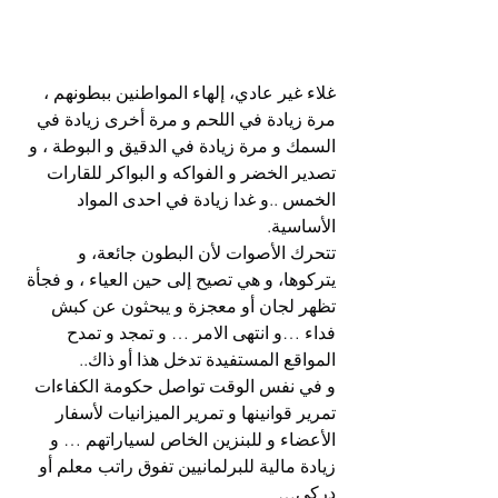
غلاء غير عادي، إلهاء المواطنين ببطونهم ، 
مرة زيادة في اللحم و مرة أخرى زيادة في 
السمك و مرة زيادة في الدقيق و البوطة ، و 
تصدير الخضر و الفواكه و البواكر للقارات 
الخمس ..و غدا زيادة في احدى المواد 
الأساسية.
تتحرك الأصوات لأن البطون جائعة، و 
يتركوها، و هي تصيح إلى حين العياء ، و فجأة 
تظهر لجان أو معجزة و يبحثون عن كبش 
فداء …و انتهى الامر … و تمجد و تمدح 
المواقع المستفيدة تدخل هذا أو ذاك..
و في نفس الوقت تواصل حكومة الكفاءات 
تمرير قوانينها و تمرير الميزانيات لأسفار 
الأعضاء و للبنزين الخاص لسياراتهم … و 
زيادة مالية للبرلمانيين تفوق راتب معلم أو 
دركي…