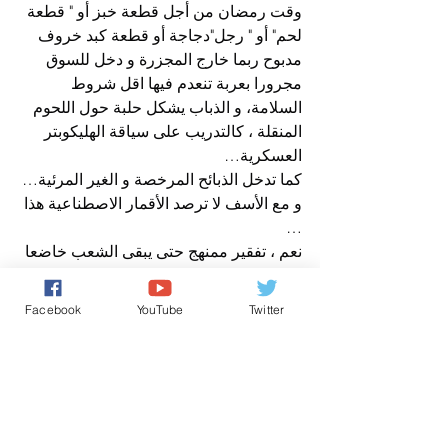
وقت رمضان من أجل قطعة خبز أو " قطعة 
لحم" أو " رجل"دجاجة أو قطعة كبد خروف 
مدبوح ربما خارج المجزرة و دخل للسوق 
مجرورا بعربة تنعدم فيها اقل شروط 
السلامة، و الذباب يشكل حلبة حول اللحوم 
المنقلة ، كالتدريب على سياقة الهليكوبتر 
العسكرية…
كما تدخل الذبائح المرخصة و الغير المرئية… 
و مع الأسف لا ترصد الأقمار الاصطناعية هذا 
…
نعم ، تفقير ممنهج حتى يبقى الشعب خاضعا 
راكعا للفساد ، تفقير مدروس تتخلله برامج 
تفقير و نصائح تفقير و " تخنزيرة " تخويف …
Facebook
YouTube
Twitter
كي تنجح مناهج التفقير … بالتجويع و 
التخويف …
و هم ، أشباه الآلهة التي تحكم و تتحكم في 
عالمها المقدس، تستيقظ وقت ما تشاء و 
تقرر ما تشاء ، و المهم هو أن يبقى الشعب 
فقيرا ، جائعا و خائفا من سرعة تلفيق التهم 