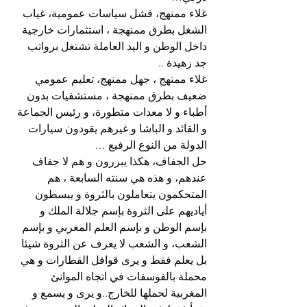
غلاء ممنهج، فشل سياسات عمومية، غياب 
الشغل بطرق ممنهجة ، استثمارات خارجية 
داخل الوطن و اليد العاملة تشتغل برواتب 
جد زهيدة ..
غلاء ممنهج ، جهل ممنهج، تعليم عمومي 
ضعيف بطرق ممنهجة ، مستشفيات بدون 
أطباء و لا معدات متطورة، و رئيس الجماعة 
و القائد و الباشا و غيرهم يقودون سيارات 
الدولة من النوع الرفيع …
حل الجفاف، هكذا يبررون و هم لا جفاف 
عندهم، و هذه هي سنته السابعة ، هم 
المتحكمون يتعاملون بالثروة و يبسطون 
أياديهم على الثروة بإسم جلالة الملك و 
بإسم الوطن و بإسم العلم المغربي و بإسم 
الشعب، و الشعب لا يعرف عن الثروة شيئا 
بل يعلم فقط و يرى قوافل القطارات و هي 
محملة بالفوسفات في اتجاه الموانئ 
المغربية لحملها للخارج..و يرى و يسمع و 