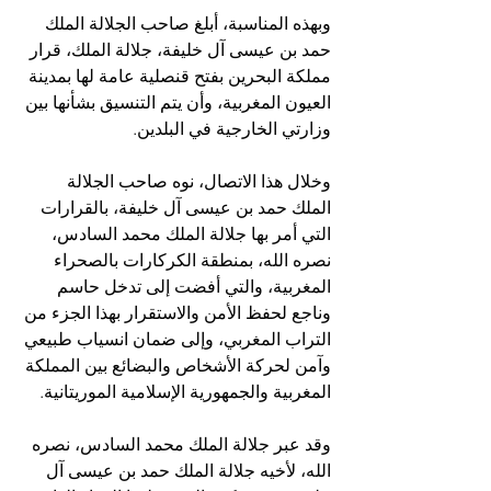
وبھذه المناسبة، أبلغ صاحب الجلالة الملك 
حمد بن عیسى آل خلیفة، جلالة الملك، قرار 
مملكة البحرین بفتح قنصلیة عامة لھا بمدینة 
العیون المغربیة، وأن یتم التنسیق بشأنھا بین 
وزارتي الخارجیة في البلدین.
وخلال ھذا الاتصال، نوه صاحب الجلالة 
الملك حمد بن عیسى آل خلیفة، بالقرارات 
التي أمر بھا جلالة الملك محمد السادس، 
نصره الله، بمنطقة الكركارات بالصحراء 
المغربیة، والتي أفضت إلى تدخل حاسم 
وناجع لحفظ الأمن والاستقرار بھذا الجزء من 
التراب المغربي، وإلى ضمان انسیاب طبیعي 
وآمن لحركة الأشخاص والبضائع بین المملكة 
المغربیة والجمھوریة الإسلامیة الموریتانیة.
وقد عبر جلالة الملك محمد السادس، نصره 
الله، لأخیه جلالة الملك حمد بن عیسى آل 