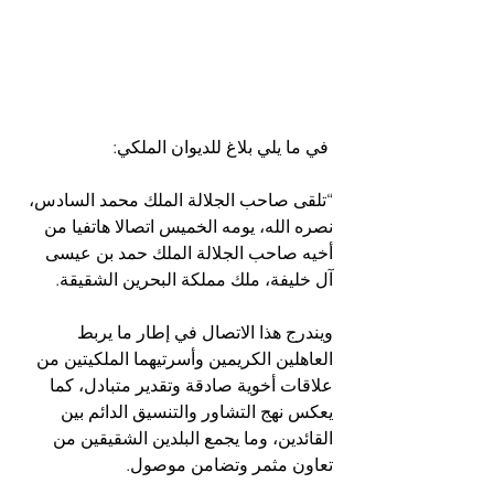
 في ما يلي بلاغ للديوان الملكي:
“تلقى صاحب الجلالة الملك محمد السادس، 
نصره الله، یومه الخمیس اتصالا ھاتفیا من 
أخیه صاحب الجلالة الملك حمد بن عیسى 
آل خلیفة، ملك مملكة البحرین الشقیقة.
ویندرج ھذا الاتصال في إطار ما یربط 
العاھلین الكریمین وأسرتیھما الملكیتین من 
علاقات أخویة صادقة وتقدیر متبادل، كما 
یعكس نھج التشاور والتنسیق الدائم بین 
القائدین، وما یجمع البلدین الشقیقین من 
تعاون مثمر وتضامن موصول.