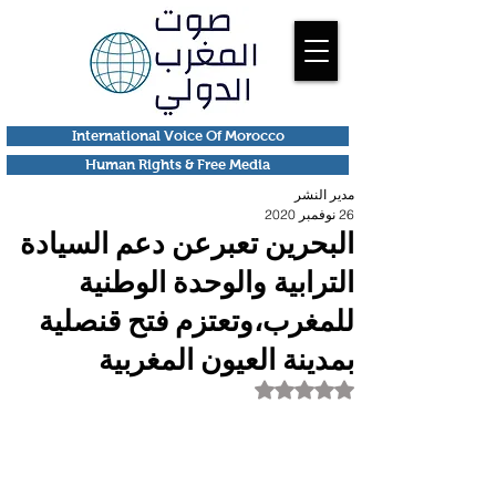
International Voice Of Morocco
Human Rights & Free Media
مدير النشر
26 نوفمبر 2020
البحرین تعبرعن دعم السیادة
الترابیة والوحدة الوطنیة
للمغرب،وتعتزم فتح قنصلیة
بمدینة العیون المغربیة
تم التقييم بـ ليس رقمًا من أصل 5 نجوم.