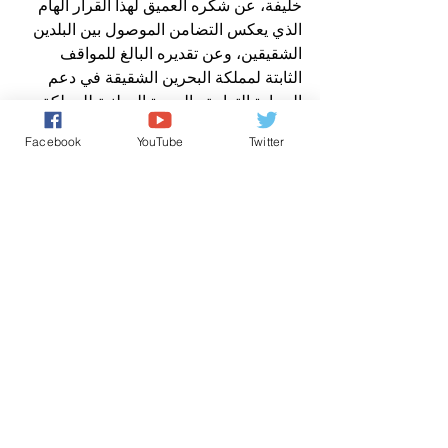
خلیفة، عن شكره العمیق لھذا القرار الھام 
الذي یعكس التضامن الموصول بین البلدین 
الشقیقین، وعن تقدیره البالغ للمواقف 
الثابتة لمملكة البحرین الشقیقة في دعم 
السیادة الترابیة والوحدة الوطنیة للمملكة 
المغربیة”.
Facebook
YouTube
Twitter
الأخبار باللغة العربية
اخباروطنية
اخباردولية
تعليقات
0.0/ 5 (0)
التعليق والتقييم...