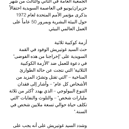
الجمعية العامة في الثاني والثالث من شهر 
حزيران/يونيو في العاصمة السويدية احتفالاً 
بذكرى مؤتمر الأمم المتحدة لعام 1972 
حول البيئة البشرية وبمرور 50 عاماً على 
العمل العالمي البيئي.
أزمة كوكبية ثلاثية
حث السيد غوتيريش الوفود في القمة 
السويدية على "إخراجنا من هذه الفوضى" 
في دعوة للعمل ضد "الأزمة الكوكبية 
الثلاثية" التي نتجت عن حالة الطوارئ 
المناخية – "التي تقتل وتشرّد المزيد من 
الأشخاص كل عام" – وأشار إلى فقدان 
التنوع البيولوجي – الذي يهدد "أكثر من ثلاثة 
مليارات شخص" – والتلوث والنفايات "التي 
تكلف حياة حوالي تسعة ملايين شخص في 
السنة."
وشدد السيد غوتيريش على أنه يجب على 