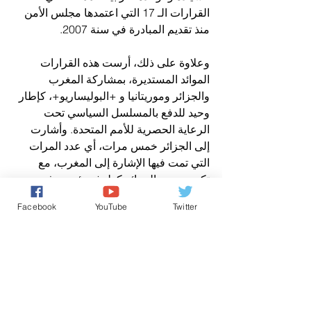
القرارات الـ 17 التي اعتمدها مجلس الأمن 
منذ تقديم المبادرة في سنة 2007.
وعلاوة على ذلك، أرست هذه القرارات 
الموائد المستديرة، بمشاركة المغرب 
والجزائر وموريتانيا و +البوليساريو+، كإطار 
وحيد للدفع بالمسلسل السياسي تحت 
الرعاية الحصرية للأمم المتحدة. وأشارت 
إلى الجزائر خمس مرات، أي عدد المرات 
التي تمت فيها الإشارة إلى المغرب، مع 
تكريس دور الجزائر كطرف رئيسي في 
النزاع الإقليمي حول الصحراء المغربية، 
Facebook
YouTube
Twitter
ودعوتها إلى التحلي بروح الواقعية والتوافق 
من أجل التوصل إلى حل سياسي لهذا النزاع.
في هذا الصدد، من المقرر أن يستهل السيد 
دي ميستورا مهامه في الأسابيع المقبلة. 
ووفقا لرسالة التعيين الخاصة به وقرار 