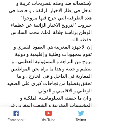
لإستعماله ضد وطنه بتصريحات غريبة و 
تدخل في إطار الاخبار الزائفة ، و خاصة في 
هذه الظرفية التي خرج فيها مروجوا " 
جبروت " لترويج الاخبار الزائفة عن عظماء 
الوطن برئاسة جلالة الملك محمد السادس 
حفظه الله..
إن الاجهزة المغربية هي العمود الفقري و 
تقوم بمجهودات وطنية و إقليمية و دولية 
بروح من النزاهة و المسؤولية العظمى ، و 
تنظيم و جدية و هذا ما نراه نحن المواطنين 
المغاربة في الداخل و في الخارج ، و ما 
تحقق بفضلها من نجاحات كبرى على الصعيد 
الوطني و الاقليمي و الدولي …
و ان ما حققته الديبلوماسية الملكية و 
المؤسسات المغربية و الشعب المغربي في 
الداخل و في الخارج من انتصارات كبرى و 
خاصة في قضيتنا الاولى قضية الصحراء 
Facebook
YouTube
Twitter
المغربية، و الاعترافات الدولية لعديد من 
دول العالم بسيادة المغرب على صحرائه..و 