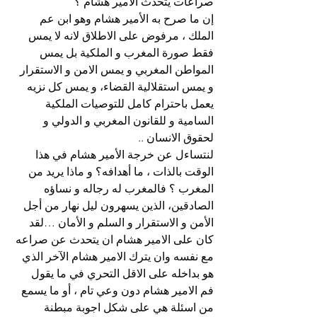
صراعات يتحدث الامير هشام ؟
إن ما صرح به الأمير هشام وهو ابن عم 
الملك ، مرفوض على الاطلاق لانه لا يمس 
فقط صورة المغرب و الملكية بل يمس 
المواطن المغربي و يمس الامن و الاستقرار 
و يمس استقلالية القضاء، و يمس كل نزيه 
يعمل باحترام كامل للتوصيات الملكية 
السامية و للقانون المغربي و الدولي و 
لحقوق الانسان ..
لنتساءل عن خرجة الأمير هشام في هذا 
الوقت بالذات ، ما أهدافه؟ و ماذا يريد من 
المغرب ؟ فالمغرب له رجاله و نساؤه 
الصادقين، الذين يسهرون ليل نهار من أجل 
الأمن و الاستقرار و السلم و الأمان …لقد 
كان على الامير هشام ان يتحدث عن صراعه 
مع نفسه وان يترك الامير هشام الآخر الذي 
هو بداخله على الاقل التحري في ما يقول 
فم الامير هشام دون وعي تام ، أو ما يسمع 
من اسئلة هي على شكل اجوبة مبطنة 