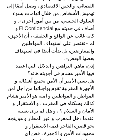
القضائي، والخنق الاقتصادي، ويصل أيضًا إلى 
تهميش الأشخاص من خلال اتهامات بسوء 
السلوك الجنسي، من بين أمور أخرى». و 
أضاف في حديثه مع El Confidencial و 
كانه غائب عن الواقع و الحقيقة ، أن الأجهزة 
لم «تقتصر على استهداف المواطنين 
والمعارضين، بل بدأت أيضًا في استهداف 
بعضها البعض».
إذن، ماهي البراهين و الدلائل التي اعتمد 
فيها الأمير هشام في أجوبته هاته؟
هل نسي الأمير أن الأمن بجميع أشكاله و 
الأجهزة المغربية تقوم بواجباتها من اجل امن 
المواطن و المواطنين و امنه هو الأمير هشام 
كذلك وسكناه في المغرب ، و الاستقرار و 
الأمان و السلام ؟ ، و هل لم يرى بعينيه 
عندما دخل للمغرب و عبر المطار و هو يتجه 
نحو قصره الفاخر قيمة الاستقرار و 
مجهودات الأمن و الاجهزة ، فعن اي 