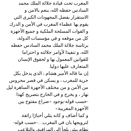
المغرب تحت قيادة جلالة الملك محمد 
السادس حفظه الله، ينعم بالامن و 
الاستقرار بفضل المجهودات الكبرى التي 
يقوم بها عظماء المغرب في الأمن و الدرك 
و القوات المسلحة الملكية و جميع الأجهزة 
كل من موقعه و في مؤسسات الدولة، 
برئاسة جلالة الملك محمد السادس حفظه 
الله، و تنفيذا لأوامر جلالته و احتراما 
للقوانين المعمول بها و لحقوق الإنسان 
المتعارف عليها دوليا.
إن ما قاله الأمير هشام ، الذي يدخل بكل 
حرية للمغرب ، و يسكن في قصر محروس 
من الأمن و من مختلف الأجهزة الساهرة ليل 
نهار ، و يخرج و في الخارج بتصريح كهذا 
-حسب قوله-بوجود «صراع مفتوح بين 
الأجهزة المغربية»
و كما أضاف و كانه يتلي أخبارًا زائفة 
لترويجها بان في المغرب…-حسب قوله- 
نظام بيئي يلجأ إلى المراقبة، والتلاعب 